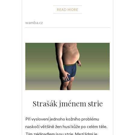
READ MORE
wamba.cz
Strašák jménem strie
Při vyslovení jednoho kožního problému
naskočí většině žen husí kůže po celém těle.
Tím zaklínadlem jsou strie. Mezi lidmi je