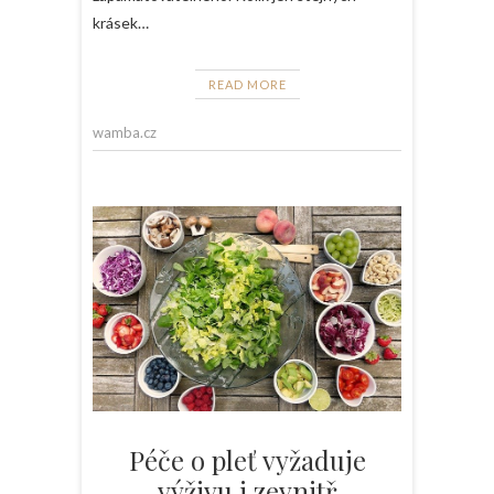
krásek…
READ MORE
wamba.cz
Péče o pleť vyžaduje
výživu i zevnitř