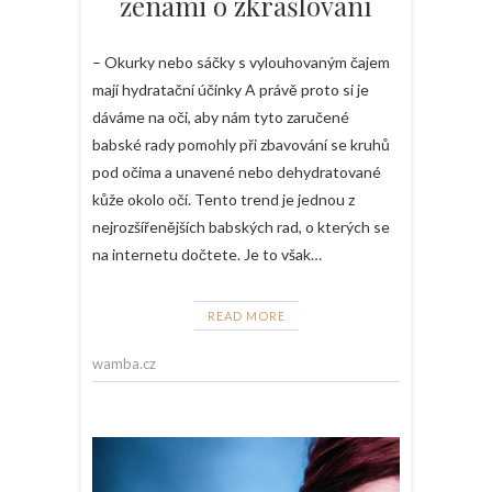
ženami o zkrášlování
– Okurky nebo sáčky s vylouhovaným čajem
mají hydratační účinky A právě proto si je
dáváme na oči, aby nám tyto zaručené
babské rady pomohly při zbavování se kruhů
pod očima a unavené nebo dehydratované
kůže okolo očí. Tento trend je jednou z
nejrozšířenějších babských rad, o kterých se
na internetu dočtete. Je to však…
READ MORE
wamba.cz