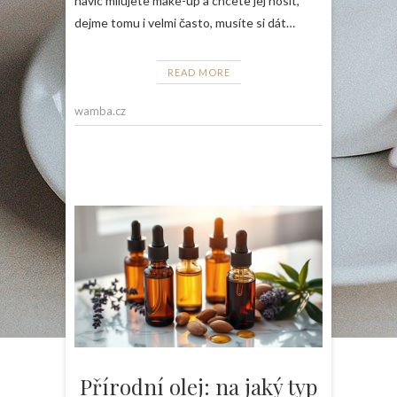
navíc milujete make-up a chcete jej nosit,
dejme tomu i velmi často, musíte si dát…
READ MORE
wamba.cz
Přírodní olej: na jaký typ