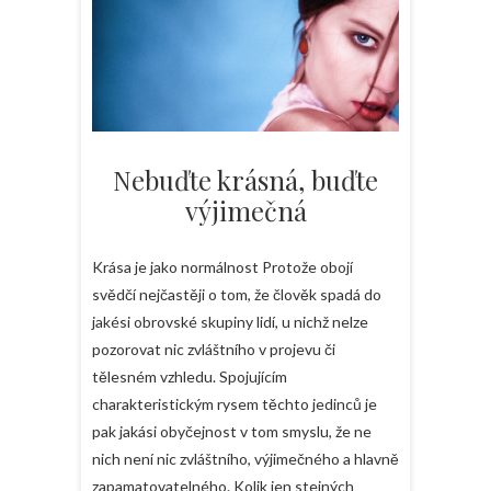
Nebuďte krásná, buďte
výjimečná
Krása je jako normálnost Protože obojí
svědčí nejčastěji o tom, že člověk spadá do
jakési obrovské skupiny lidí, u nichž nelze
pozorovat nic zvláštního v projevu či
tělesném vzhledu. Spojujícím
charakteristickým rysem těchto jedinců je
pak jakási obyčejnost v tom smyslu, že ne
nich není nic zvláštního, výjimečného a hlavně
zapamatovatelného. Kolik jen stejných