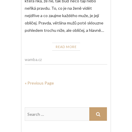
která říká, že ne, tak buď něco tají nebo
neříká pravdu. To, co je na ženě vidět
nejdříve a co zaujme každého muže, je její
obličej. Pravda, většina mužů poté sklouzne
pohledem trochu níže, ale obličej, a hlavně…
READ MORE
wamba.cz
« Previous Page