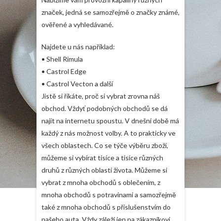
značek, jedná se samozřejmě o značky známé,
ověřené a vyhledávané.
Najdete u nás například:
• Shell Rimula
• Castrol Edge
• Castrol Vecton a další
Jistě si říkáte, proč si vybrat zrovna náš
obchod. Vždyť podobných obchodů se dá
najít na internetu spoustu. V dnešní době má
každý z nás možnost volby. A to prakticky ve
všech oblastech. Co se týče výběru zboží,
můžeme si vybírat tisíce a tisíce různých
druhů z různých oblastí života. Můžeme si
vybrat z mnoha obchodů s oblečením, z
mnoha obchodů s potravinami a samozřejmě
také z mnoha obchodů s příslušenstvím do
našeho auta. Vždy záleží jen na zákazníkovi,