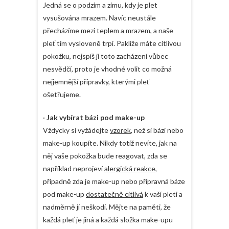
Jedná se o podzim a zimu, kdy je plet
vysušována mrazem. Navíc neustále
přecházíme mezi teplem a mrazem, a naše
pleť tím vysloveně trpí. Pakliže máte citlivou
pokožku, nejspíš jí toto zacházení vůbec
nesvědčí, proto je vhodné volit co možná
nejjemnější přípravky, kterými pleť
ošetřujeme.
·
Jak vybírat bázi pod make-up
Vždycky si vyžádejte
vzorek
, než si bázi nebo
make-up koupíte. Nikdy totiž nevíte, jak na
něj vaše pokožka bude reagovat, zda se
například neprojeví
alergická reakce
,
případně zda je make-up nebo přípravná báze
pod make-up
dostatečně citlivá
k vaší pleti a
nadměrně jí neškodí. Mějte na paměti, že
každá pleť je jiná a každá složka make-upu