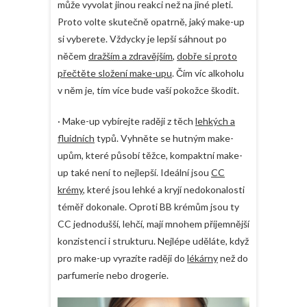
může vyvolat jinou reakci než na jiné pleti.
Proto volte skutečně opatrně, jaký make-up
si vyberete. Vždycky je lepší sáhnout po
něčem
dražším a zdravějším
,
dobře si proto
přečtěte složení make-upu
. Čím víc alkoholu
v něm je, tím více bude vaší pokožce škodit.
· Make-up vybírejte raději z těch
lehkých a
fluidních
typů. Vyhněte se hutným make-
upům, které působí těžce, kompaktní make-
up také není to nejlepší. Ideální jsou
CC
krémy
, které jsou lehké a kryjí nedokonalosti
téměř dokonale. Oproti BB krémům jsou ty
CC jednodušší, lehčí, mají mnohem příjemnější
konzistenci i strukturu. Nejlépe uděláte, když
pro make-up vyrazíte raději do
lékárny
než do
parfumerie nebo drogerie.