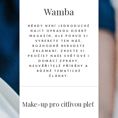
Wamba
NĚKDY NENÍ JEDNODUCHÉ
NAJÍT OPRAVDU DOBRÝ
MAGAZÍN, ALE POKUD SI
VYBERETE TEN NÁŠ,
ROZHODNĚ NEBUDETE
ZKLAMANÍ. ZKUSTE SI
PROČÍST NAŠE SVĚTOVÉ I
DOMÁCÍ ZPRÁVY,
NEUVĚŘITELÉ PŘÍBĚHY A
RŮZNÉ TEMATICKÉ
ČLÁNKY.
Make-up pro citlivou pleť