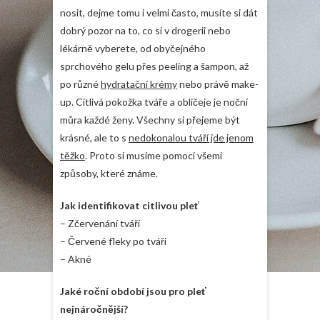
nosit, dejme tomu i velmi často, musíte si dát
dobrý pozor na to, co si v drogerii nebo
lékárně vyberete, od obyčejného
sprchového gelu přes peeling a šampon, až
po různé
hydratační krémy
nebo právě make-
up. Citlivá pokožka tváře a obličeje je noční
můra každé ženy. Všechny si přejeme být
krásné, ale to s
nedokonalou tváří jde jenom
těžko
. Proto si musíme pomoci všemi
způsoby, které známe.
Jak identifikovat citlivou pleť
– Zčervenání tváří
– Červené fleky po tváři
– Akné
Jaké roční období jsou pro pleť
nejnáročnější?