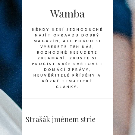
Wamba
NĚKDY NENÍ JEDNODUCHÉ
NAJÍT OPRAVDU DOBRÝ
MAGAZÍN, ALE POKUD SI
VYBERETE TEN NÁŠ,
ROZHODNĚ NEBUDETE
ZKLAMANÍ. ZKUSTE SI
PROČÍST NAŠE SVĚTOVÉ I
DOMÁCÍ ZPRÁVY,
NEUVĚŘITELÉ PŘÍBĚHY A
RŮZNÉ TEMATICKÉ
ČLÁNKY.
Strašák jménem strie