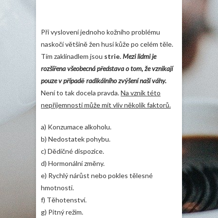
Při vyslovení jednoho kožního problému
naskočí většině žen husí kůže po celém těle.
Tím zaklínadlem jsou
strie.
Mezi lidmi je
rozšířena všeobecná představa o tom, že vznikají
pouze v případě radikálního zvýšení naší váhy.
Není to tak docela pravda.
Na vznik této
nepříjemnosti může mít vliv několik faktorů.
a) Konzumace alkoholu.
b) Nedostatek pohybu.
c) Dědičné dispozice.
d) Hormonální změny.
e) Rychlý nárůst nebo pokles tělesné
hmotnosti.
f) Těhotenství.
g) Pitný režim.