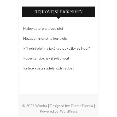
NEJNOVĚJŠÍ PŘÍSPĚVKY
Make-up pro citlivou pleť
Nezapomínejte na kontrolu
Přírodní olej: na jaký typ pokožky se hodí?
Puberta: tipy, jak ji zvládnout
Kytice květin udělá vždy radost
© 2026
Wamba
| Designed by:
Theme Freesia
|
Powered by:
WordPress