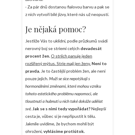
· Za pár dnů dostanou fialovou barvu a pak se
z nich vytvoří bílé jizvy, které nás už neopustí.
Je nějaká pomoc?
Jestliže Vás to uklidní, podle průzkumů svádí
nerovný boj se striemi celých
devadesát
procent žen.
O striích panuje jeden
rozšířený mýtus. Strie mají jen ženy.
Není to
pravda.
Je to častější problém žen, ale není
pouze jejich.
Muži se sice nepotýkají s
hormonálními změnami, které mohou vzniku
tohoto estetického problému napomoci, ale
tloustnutí a hubnutí u nich také dokáže udělat
své.
Jak se s nimi tedy vypořádat?
Nejlepší
cesta je, vůbec si je nepřipustit k tělu.
Jakmile uvidíme, že bychom mohli být
ohroženi,
vyhlásíme protiútok.