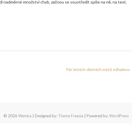
dí nadměrné množství chyb, začnou se soustředit spíše na ně, na text.
Pár letních dietních mýtů odhaleno
© 2026
Wamba
| Designed by:
Theme Freesia
| Powered by:
WordPress