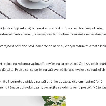
ině (zdůrazňuji většině) blogerské tvorby. Ať už píšete o hledání pokladů,
 internetového deníku, je velmi pravděpodobné, že můžete minimálně pá
veřejnost očividně baví. Zaměřte se na věci, kterým rozumíte a máte k n
 reakce na zpětnou vazbu, především na tu kritizující. Odezvy od čtenář
důležitá. Ptejte se, co se jim na vaší tvorbě líbí a zamyslete se nad jejich
onymitu internetu a přijdou na vaši stránku pouze za účelem nepřiměřené
u danému tématu opravdu rozumí, vyvarujte se odmítavému postoji. Může vá