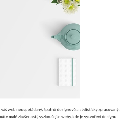
e váš web neuspořádaný, špatně designově a stylisticky zpracovaný.
i máte malé zkušenosti, vyzkoušejte weby, kde je vytvoření designu