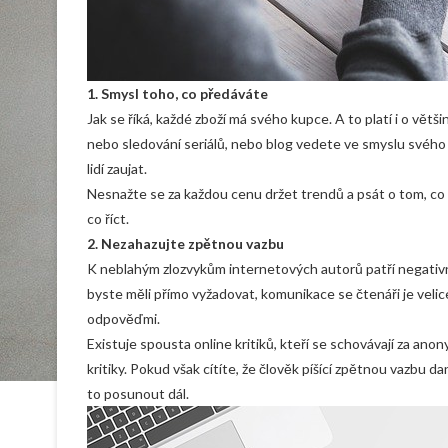
1.
Smysl toho, co předáváte
Jak se říká, každé zboží má svého kupce. A to platí i o větš
nebo sledování seriálů, nebo blog vedete ve smyslu svého
lidí zaujat.
Nesnažte se za každou cenu držet trendů a psát o tom, co 
co říct.
2.
Nezahazujte zpětnou vazbu
K neblahým zlozvykům internetových autorů patří negativní
byste měli přímo vyžadovat, komunikace se čtenáři je velice 
odpověďmi.
Existuje spousta online kritiků, kteří se schovávají za an
kritiky. Pokud však cítíte, že člověk píšící zpětnou vazb
to posunout dál.