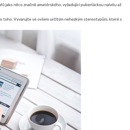
řů jako něco značně amatérského, vyžadující puberťáckou naivitu až
 do toho. Vyvarujte se ovšem určitým nehezkým stereotypům, které v