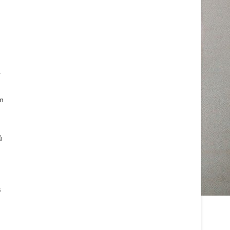
r
im
ů
s