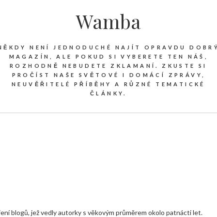
Wamba
NĚKDY NENÍ JEDNODUCHÉ NAJÍT OPRAVDU DOBR
MAGAZÍN, ALE POKUD SI VYBERETE TEN NÁŠ,
ROZHODNĚ NEBUDETE ZKLAMANÍ. ZKUSTE SI
PROČÍST NAŠE SVĚTOVÉ I DOMÁCÍ ZPRÁVY,
NEUVĚŘITELÉ PŘÍBĚHY A RŮZNÉ TEMATICKÉ
ČLÁNKY.
ření blogů, jež vedly autorky s věkovým průměrem okolo patnácti let.