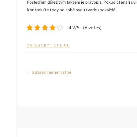
Posledním důležitým faktem je pravopis. Pokud čtenáři uvi
Kontrolujte tedy po sobě svou tvorbu pokaždé.
4.2/5 - (6 votes)
CATEGORY :
ONLINE
←
Strašák jménem strie