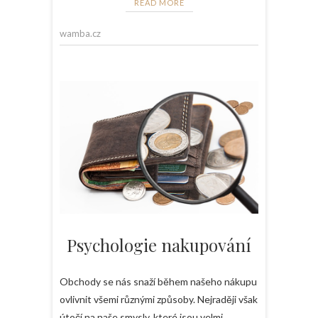
READ MORE
wamba.cz
Psychologie nakupování
Obchody se nás snaží během našeho nákupu
ovlivnit všemi různými způsoby. Nejraději však
útočí na naše smysly, které jsou velmi