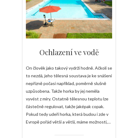
Ochlazení ve vodě
On člověk jako takový vydrží hodně. Ačkoli se
to nezdá, jeho tělesná soustava je ke snášení
nepřízně počasí například, poměrně slušně
uzpůsobena. Takže horka by jej neměla
vyvést z míry. Ostatně tělesnou teplotu lze
částečně regulovat, takže jaképak copak.
Pokud tedy udeří horka, která budou i zde v
Evropě pořád větší a větší, máme možnosti,…