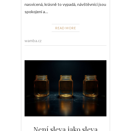
nasvícená, krásně to vypadá, návštěvníci jsou
spokojeni a…
READ MORE
wamba.cz
Není sleva jako sleva