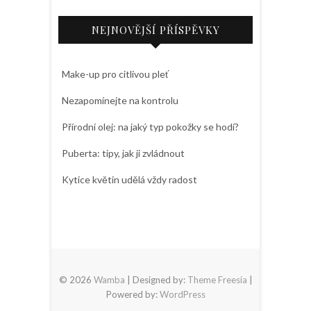
NEJNOVĚJŠÍ PŘÍSPĚVKY
Make-up pro citlivou pleť
Nezapomínejte na kontrolu
Přírodní olej: na jaký typ pokožky se hodí?
Puberta: tipy, jak ji zvládnout
Kytice květin udělá vždy radost
© 2026
Wamba
| Designed by:
Theme Freesia
|
Powered by:
WordPress