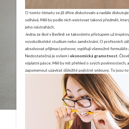
O tomto tématu se již dříve diskutovalo a nadále diskutuje. 
selhává. Měl by podle nich existovat takový předmět, který b
jeho nástrahách.
Jedna ze škol v Berlíně se takovýmto přístupem už inspirov
vysokoškolské studium nebo zaměstnání. O profesních zálež
absolvovat přijímací pohovor, vyplňují všemožné formuláře 
Nedostatečná je ovšem i
ekonomická gramotnost
. Člov
výplatní pásce. Měl by mít přehled o svých povinnostech, a
zapomenout uzavírat důležité pojistné smlouvy. To jsou tot