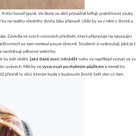
Kritici hovoří jasně. Ve škole se děti převážně biflují, praktičnost výuky
y na realitu všedního života žáky připravil. Učilo by se v něm o životě a
ala. Zavedla ve svých osnovách předmět, který připravuje na navazující
itostech se tam nemluví pouze obecně. Studenti si vyzkoušejí, jaké je 
a navštěvují odborné veletrhy.
ěk by měl vědět,
jaké daně musí odvádět
nebo se například vyznat ve s
le i právech. Měl by se
vyvarovat pochybným půjčkám
a neměl by
iž přesně ty věci, kterým bude v budoucím životě čelit den co den.