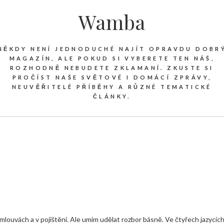
Wamba
NĚKDY NENÍ JEDNODUCHÉ NAJÍT OPRAVDU DOBR
MAGAZÍN, ALE POKUD SI VYBERETE TEN NÁŠ,
ROZHODNĚ NEBUDETE ZKLAMANÍ. ZKUSTE SI
PROČÍST NAŠE SVĚTOVÉ I DOMÁCÍ ZPRÁVY,
NEUVĚŘITELÉ PŘÍBĚHY A RŮZNÉ TEMATICKÉ
ČLÁNKY.
louvách a v pojištění. Ale umím udělat rozbor básně. Ve čtyřech jazycích