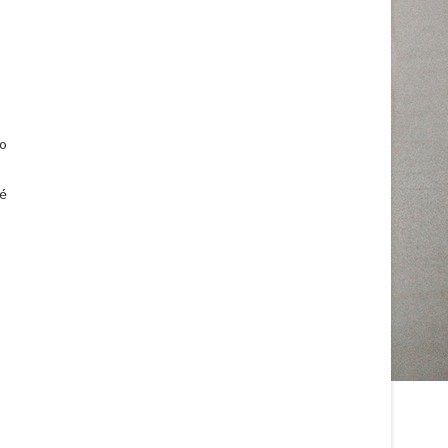
to
vé