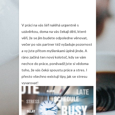
V práci na vás šéf naléhá urgentně s
uzávěrkou, doma na vás čekají děti, které
věří, že se jim budete odpoledne věnovat,
večer po vás partner též vyžaduje pozornost
a vy jste přitom myšlenkami úplně jinde. A
ráno začíná ten nový kolotoč, kdy se vám
nechce do práce, poněvadž jste si vědoma
toho, že vás čeká spoustu práce a stres. I
přesto všechno existují tipy, jak se stresu
vyvarovat!