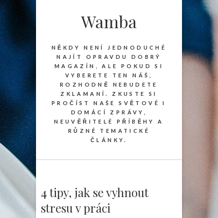
Wamba
NĚKDY NENÍ JEDNODUCHÉ
NAJÍT OPRAVDU DOBRÝ
MAGAZÍN, ALE POKUD SI
VYBERETE TEN NÁŠ,
ROZHODNĚ NEBUDETE
ZKLAMANÍ. ZKUSTE SI
PROČÍST NAŠE SVĚTOVÉ I
DOMÁCÍ ZPRÁVY,
NEUVĚŘITELÉ PŘÍBĚHY A
RŮZNÉ TEMATICKÉ
ČLÁNKY.
4 tipy, jak se vyhnout
stresu v práci