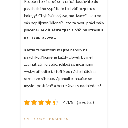
Rozeberte si, proč se v práci dostáváte do
psychického vypětí. Je to kvůli rozporu s
kolegy? Chybí vám výzva, motivace? Jsou na
vás nepříjemní klienti? Jste za svou práci málo
placena?
Je důležité zjistit příčinu stresu a
na ni zapracovat.
Každé zaměstnání má jiné nároky na
psychiku. Nicméně každý člověk by měl
začínat sám u sebe, jelikož se mezi námi
vyskytují jedinci, kteří jsou náchylnější na
stresové situace. Zpomalte, naučte se
myslet pozitivně a berte život s nadhledem!
4.4/5 - (5 votes)
CATEGORY :
BUSINESS