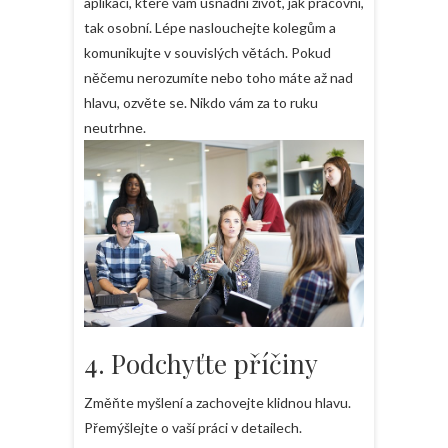
aplikací, které vám usnadní život, jak pracovní,
tak osobní. Lépe naslouchejte kolegům a
komunikujte v souvislých větách. Pokud
něčemu nerozumíte nebo toho máte až nad
hlavu, ozvěte se. Nikdo vám za to ruku
neutrhne.
4. Podchyťte příčiny
Změňte myšlení a zachovejte klidnou hlavu.
Přemýšlejte o vaší práci v detailech.