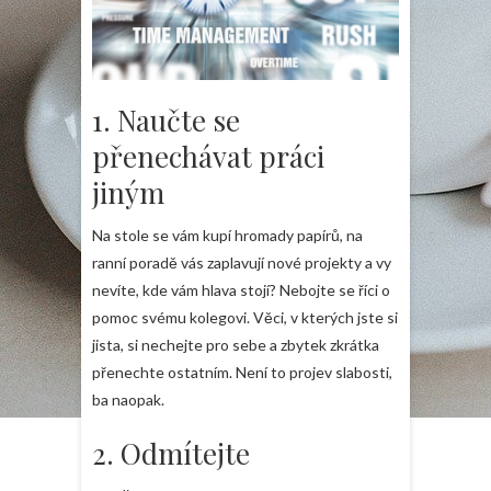
1. Naučte se
přenechávat práci
jiným
Na stole se vám kupí hromady papírů, na
ranní poradě vás zaplavují nové projekty a vy
nevíte, kde vám hlava stojí? Nebojte se říci o
pomoc svému kolegovi. Věci, v kterých jste si
jista, si nechejte pro sebe a zbytek zkrátka
přenechte ostatním. Není to projev slabosti,
ba naopak.
2. Odmítejte