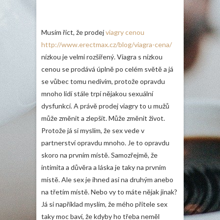
Musím říct, že prodej
viagry cenou
http://www.erectmax.cz/blog/viagra-cena/
nízkou je velmi rozšířený. Viagra s nízkou
cenou se prodává úplně po celém světě a já
se vůbec tomu nedivím, protože opravdu
mnoho lidí stále trpí nějakou sexuální
dysfunkcí. A právě prodej viagry to u mužů
může změnit a zlepšit. Může změnit život.
Protože já si myslím, že sex vede v
partnerství opravdu mnoho. Je to opravdu
skoro na prvním místě. Samozřejmě, že
intimita a důvěra a láska je taky na prvním
místě. Ale sex je ihned asi na druhým anebo
na třetím místě. Nebo vy to máte nějak jinak?
Já si například myslím, že mého přítele sex
taky moc baví, že kdyby ho třeba neměl