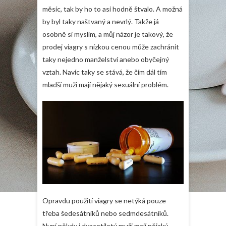
měsíc, tak by ho to asi hodně štvalo. A možná
by byl taky naštvaný a nevrlý. Takže já
osobně si myslím, a můj názor je takový, že
prodej viagry s nízkou cenou může zachránit
taky nejedno manželství anebo obyčejný
vztah. Navíc taky se stává, že čím dál tím
mladší muži mají nějaký sexuální problém.
Opravdu použití viagry se netýká pouze
třeba šedesátníků nebo sedmdesátníků.
Nyní někdy i dvacetiletý muži mají nějaký