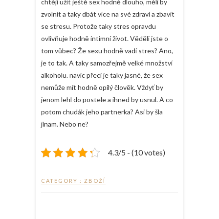
chtějí užít ještě sex hodně dlouho, měli by
zvolnit a taky dbát více na své zdraví a zbavit
se stresu. Protože taky stres opravdu
ovlivňuje hodně intimní život. Věděli jste o
tom vůbec? Že sexu hodně vadí stres? Ano,
je to tak. A taky samozřejmě velké množství
alkoholu. navíc přeci je taky jasné, že sex
nemůže mít hodně opilý člověk. Vždyť by
jenom lehl do postele a ihned by usnul. A co
potom chudák jeho partnerka? Asi by šla
jinam. Nebo ne?
4.3/5 - (10 votes)
CATEGORY :
ZBOŽÍ