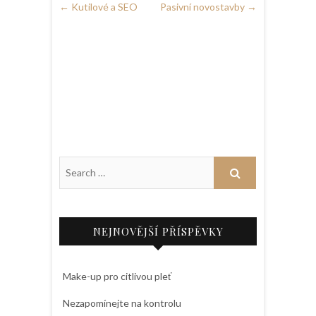
←
Kutilové a SEO
Pasivní novostavby
→
NEJNOVĚJŠÍ PŘÍSPĚVKY
Make-up pro citlivou pleť
Nezapomínejte na kontrolu