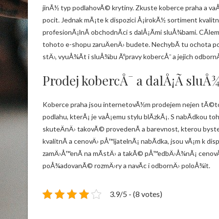
jinÃ½ typ podlahovÃ© krytiny. Zkuste koberce praha a va
pocit. Jednak mÃ¡te k dispozici Å¡irokÃ½ sortiment kvalitn
profesionÃ¡lnÃ­ obchodnÃ­ci s dalÅ¡Ã­mi sluÅ¾bami. CÃ­l
tohoto e-shopu zaruÄenÄ› budete. NechybÃ­ tu ochota p
stÄ›, vyuÅ¾Ã­t i sluÅ¾bu Ãºpravy kobercÅ¯ a jejich odbor
Prodej kobercÅ¯ a dalÅ¡Ã­ sluÅ
Koberce praha
jsou internetovÃ½m prodejem nejen tÃ©to p
podlahu, kterÃ¡ je vaÅ¡emu stylu blÃ­zkÃ¡. S nabÃ­dkou 
skuteÄnÄ› takovÃ© provedenÃ­ a barevnost, kterou byste v
kvalitnÃ­ a cenovÄ› pÅ™ijatelnÃ¡ nabÃ­dka, jsou vÃ¡m k di
zamÄ›Å™enÃ­ na mÃ­stÄ› a takÃ© pÅ™edbÄ›Å¾nÃ¡ cenovÃ¡
poÅ¾adovanÃ© rozmÄ›ry a navÃ­c i odbornÄ› poloÅ¾it.
3.9/5 - (8 votes)