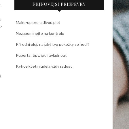
NEJNOVĚJŠÍ PŘÍSPĚVKY
­
u
Make-up pro citlivou pleť
Ã­
Nezapomínejte na kontrolu
Přírodní olej: na jaký typ pokožky se hodí?
Puberta: tipy, jak ji zvládnout
Kytice květin udělá vždy radost
i