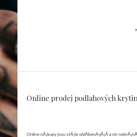
Online prodej podlahových kryti
Online nÃ¡kupy jsou stÃ¡le oblÃ­benÄ›jÅ¡Ã­ a nic nebrÃ¡n