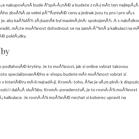
Å¡e nakupovÃ¡nÃ­ bude ÃºspÄ›Å¡nÃ© a budete z nÄ›j mÃ­t ten nejlepÅ¡Ã
Ã­ho zboÅ¾Ã­ za velmi pÅ™Ã­znivÃ© ceny a jednak jsou tu pro i pro vÃ¡s
em je, aby kaÅ¾dÃ½ zÃ¡kaznÃ­k byl maximÃ¡lnÄ› spokojenÃ½. A s nabÃ­dko
oradit, mÃ¡te moÅ¾nost dohodnout se na zamÄ›Å™enÃ­ a kalkulaci na m
nÃ© poklÃ¡dky.
¾by
odlahovÃ© krytiny. Je to moÅ¾nost, jak si online vybrat takovou
tohoto specializovanÃ©ho e-shopu budete mÃ­t moÅ¾nost vybrat si
 interiÃ©ru mÄ›li nejradÄ›ji. KromÄ› toho, Å¾e je vÃ¡m plnÄ› k dispozic
spozici i dalÅ¡Ã­ sluÅ¾by. KromÄ› poradenstvÃ­, je to rovnÄ›Å¾ moÅ¾nost
 kalkulace. Je rovnÄ›Å¾ moÅ¾nÃ© nechat si koberec upravit na