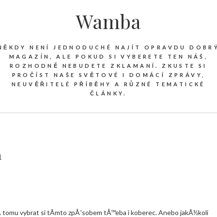
Wamba
NĚKDY NENÍ JEDNODUCHÉ NAJÍT OPRAVDU DOBR
MAGAZÍN, ALE POKUD SI VYBERETE TEN NÁŠ,
ROZHODNĚ NEBUDETE ZKLAMANÍ. ZKUSTE SI
PROČÍST NAŠE SVĚTOVÉ I DOMÁCÍ ZPRÁVY,
NEUVĚŘITELÉ PŘÍBĚHY A RŮZNÉ TEMATICKÉ
ČLÁNKY.
n
Ã­ tomu vybrat si tÃ­mto zpÅ¯sobem tÅ™eba i koberec. Anebo jakÃ½koli