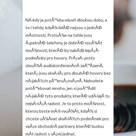
NÄ›kdy je potÅ™eba mluvit dlouhou dobu, a
to i tehdy, kdyÅ¾ lidÃ© nejsou v jednÃ©
mÃ­stnosti. ProtoÅ¾e na tohle jsou
Å¡patnÃ© telefony, je dobrÃ© vyuÅ¾Ã­t
moÅ¾nosti, kterÃ© by nabÃ­dli lepÅ¡Ã­
podmÃ­nky pro hovory. PrÃ¡vÄ› proto
slouÅ¾Ã­
audiokonferenÄnÃ­ zaÅ™Ã­zenÃ­
,
kterÃ¡ jsou skvÄ›lÃ¡ pro dlouhÃ© hovory bez
nÄ›jakÃ½ch pÅ™eruÅ¡ovÃ¡nÃ­. Nebudete
potÅ™ebovat mnoho, jen si poÅ™Ã­dit
nÄ›jakÃ© tyto produkty, kterÃ© udÄ›lajÃ­ tu
nejvÄ›tÅ¡Ã­ radost. Je to proto moÅ¾nost,
kterou byste mÄ›li vyuÅ¾Ã­t, kdyÅ¾ si
chcete uÅ¾Ã­vat skvÄ›lÃ½ch podmÃ­nek pro
vaÅ¡e obchodnÃ­ partnery, kterÃ© budou
mÃ­t radost s vÃ¡mi jednat.