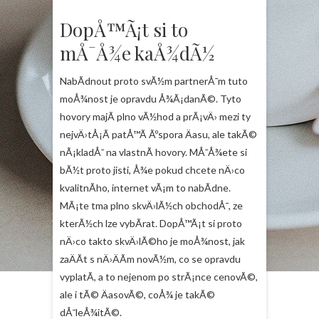
DopÅ™Ã¡t si to
mÅ¯Å¾e kaÅ¾dÃ½
NabÃ­dnout proto svÃ½m partnerÅ¯m tuto
moÅ¾nost je opravdu Å¾Ã¡danÃ©. Tyto
hovory majÃ­ plno vÃ½hod a prÃ¡vÄ› mezi ty
nejvÄ›tÅ¡Ã­ patÅ™Ã­ Ãºspora Äasu, ale takÃ©
nÃ¡kladÅ¯ na vlastnÃ­ hovory. MÅ¯Å¾ete si
bÃ½t proto jisti, Å¾e pokud chcete nÄ›co
kvalitnÃ­ho, internet vÃ¡m to nabÃ­dne.
MÃ¡te tma plno skvÄ›lÃ½ch obchodÅ¯, ze
kterÃ½ch lze vybÃ­rat. DopÅ™Ã¡t si proto
nÄ›co takto skvÄ›lÃ©ho je moÅ¾nost, jak
zaÄÃ­t s nÄ›ÄÃ­m novÃ½m, co se opravdu
vyplatÃ­, a to nejenom po strÃ¡nce cenovÃ©,
ale i tÃ© ÄasovÃ©, coÅ¾ je takÃ©
dÅ¯leÅ¾itÃ©.