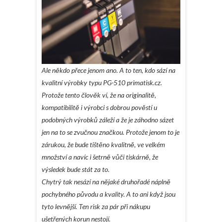
Ale někdo přece jenom ano. A to ten, kdo sází na
kvalitní výrobky typu PG-510
primatisk.cz
.
Protože tento člověk ví, že na originalitě,
kompatibilitě i výrobci s dobrou pověstí u
podobných výrobků záleží a že je záhodno sázet
jen na to se zvučnou značkou. Protože jenom to je
zárukou, že bude tištěno kvalitně, ve velkém
množství a navíc i šetrně vůči tiskárně, že
výsledek bude stát za to.
Chytrý tak nesází na nějaké druhořadé náplně
pochybného původu a kvality. A to ani když jsou
tyto levnější. Ten risk za pár při nákupu
ušetřených korun nestojí.