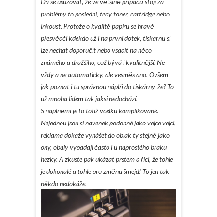
Dá se usuzovat, že ve většině případů stojí za
problémy to poslední, tedy toner, cartridge nebo
inkoust. Protože o kvalitě papíru se hravě
přesvědčí kdekdo už i na první dotek, tiskárnu si
lze nechat doporučit nebo vsadit na něco
známého a dražšího, což bývá i kvalitnější. Ne
vždy a ne automaticky, ale vesměs ano. Ovšem
jak poznat i tu správnou náplň do tiskárny, že? To
už mnoha lidem tak jaksi nedochází.
S náplněmi je to totiž vcelku komplikované.
Nejednou jsou si navenek podobné jako vejce vejci,
reklama dokáže vynášet do oblak ty stejně jako
ony, obaly vypadají často i u naprostého braku
hezky. A zkuste pak ukázat prstem a říci, že tohle
je dokonalé a tohle pro změnu šmejd! To jen tak
někdo nedokáže.