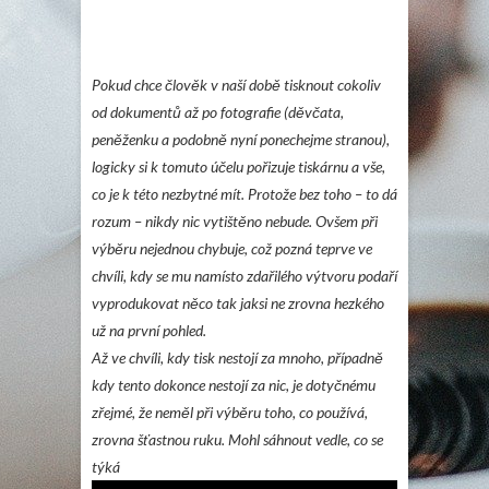
Pokud chce člověk v naší době tisknout cokoliv
od dokumentů až po fotografie (děvčata,
peněženku a podobně nyní ponechejme stranou),
logicky si k tomuto účelu pořizuje tiskárnu a vše,
co je k této nezbytné mít. Protože bez toho – to dá
rozum – nikdy nic vytištěno nebude. Ovšem při
výběru nejednou chybuje, což pozná teprve ve
chvíli, kdy se mu namísto zdařilého výtvoru podaří
vyprodukovat něco tak jaksi ne zrovna hezkého
už na první pohled.
Až ve chvíli, kdy tisk nestojí za mnoho, případně
kdy tento dokonce nestojí za nic, je dotyčnému
zřejmé, že neměl při výběru toho, co používá,
zrovna šťastnou ruku. Mohl sáhnout vedle, co se
týká