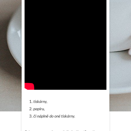
tiskárny,
papíru,
či náplně do oné tiskárny.