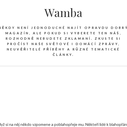
Wamba
NĚKDY NENÍ JEDNODUCHÉ NAJÍT OPRAVDU DOBR
MAGAZÍN, ALE POKUD SI VYBERETE TEN NÁŠ,
ROZHODNĚ NEBUDETE ZKLAMANÍ. ZKUSTE SI
PROČÍST NAŠE SVĚTOVÉ I DOMÁCÍ ZPRÁVY,
NEUVĚŘITELÉ PŘÍBĚHY A RŮZNÉ TEMATICKÉ
ČLÁNKY.
dyž si na něj někdo vzpomene a poblahopřeje mu. Někteří lidé k blahopřán