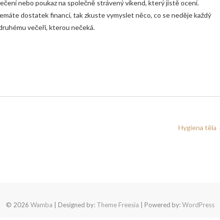
lečení nebo poukaz na společně strávený víkend, který jistě ocení.
emáte dostatek financí, tak zkuste vymyslet něco, co se neděje každý
 druhému večeři, kterou nečeká.
Hygiena těla
© 2026
Wamba
| Designed by:
Theme Freesia
| Powered by:
WordPress