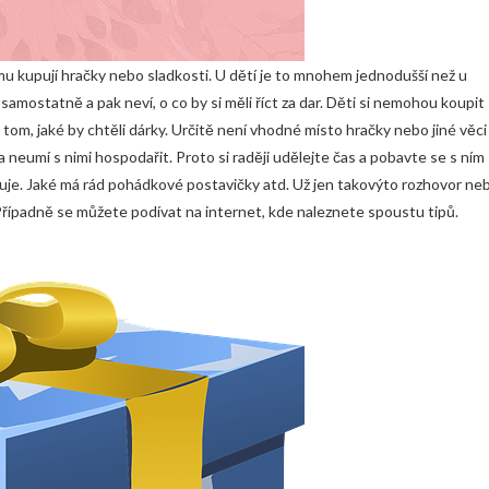
mu kupují hračky nebo sladkosti. U dětí je to mnohem jednodušší než u
amostatně a pak neví, o co by si měli říct za dar. Děti si nemohou koupit
o tom, jaké by chtěli dárky. Určitě není vhodné místo hračky nebo jiné věci
 a neumí s nimi hospodařit. Proto si raději udělejte čas a pobavte se s ním
ivuje. Jaké má rád pohádkové postavičky atd. Už jen takovýto rozhovor ne
řípadně se můžete podívat na internet, kde naleznete spoustu tipů.