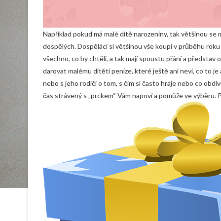
Například pokud má malé dítě narozeniny, tak většinou se 
dospělých. Dospěláci si většinou vše koupí v průběhu roku s
všechno, co by chtěli, a tak mají spoustu přání a představ 
darovat malému dítěti peníze, které ještě ani neví, co to je
nebo s jeho rodiči o tom, s čím si často hraje nebo co obd
čas strávený s „prckem“ Vám napoví a pomůže ve výběru. P