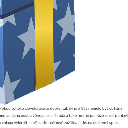
 Pokud tohoto člověka znáte dobře, tak by pro Vás nemělo být obtížné
čemu se daná osoba věnuje, co má ráda a také hodně pomůže rozdíl pohlaví
 chlapa vybírejte spíše adrenalinové zážitky, lístky na oblíbený sport,