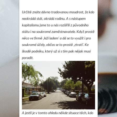
Určitě znáte dávno tradovanou moudrost, že kdo
neokrádá stát, okrádá rodinu. A s nástupem
kapitalismu jsme to u nás rozšířili z původního
státu i na soukromé zaměstnavatele. Když prostě
něco ve firmě ‚leží ladem‘ a dá se to využít i pro
soukromé účely, občas se to prostě ‚ztratí‘. Ke
škodě podniku, který už si s tím pak nějak musí
poradit.
A jestli je v tomto ohledu někde situace těch, kdo