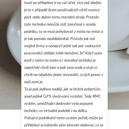
touží po přilepšení si na cizí účet, více než ideální,
je to v případě firem používajících větší vozový
park nebo dejme tomu stavební stroje. Protože
tato technika nemůže stát zamčená v areálu
podniku, ta se musí pohybovat z místa na místo a
je tak pomalu neuhlídatelná. Protože jak má
majitel firmy a nanejvýš ještě tak pár vedoucích
pracovníků uhlídat tohle hemžení, že? Když auta
jezdí z místa na místo a i stavební technika je
zapotřebí chvíli tam a pak zase onde a stojí co
chvíli na nějakém jiném staveništi, co jich jenom v
naší zemi je.
To je pak jedinou nadějí, jak se bránit pobertům,
snad jedině
GPS sledování vozidel
. Tedy RMC
systém, umožňující sledování výše popsané
techniky ve virtuální podobě i na dálku.
Pokud si podnikatel tento systém pořídí, může po
přihlášení se kdykoliv přes internet sledovat, co se