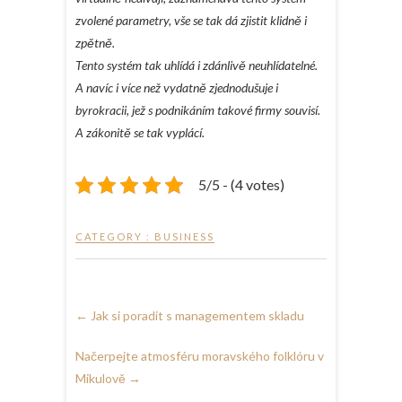
zvolené parametry, vše se tak dá zjistit klidně i
zpětně.
Tento systém tak uhlídá i zdánlivě neuhlídatelné.
A navíc i více než vydatně zjednodušuje i
byrokracii, jež s podnikáním takové firmy souvisí.
A zákonitě se tak vyplácí.
5/5 - (4 votes)
CATEGORY :
BUSINESS
←
Jak si poradit s managementem skladu
Načerpejte atmosféru moravského folklóru v
Mikulově
→