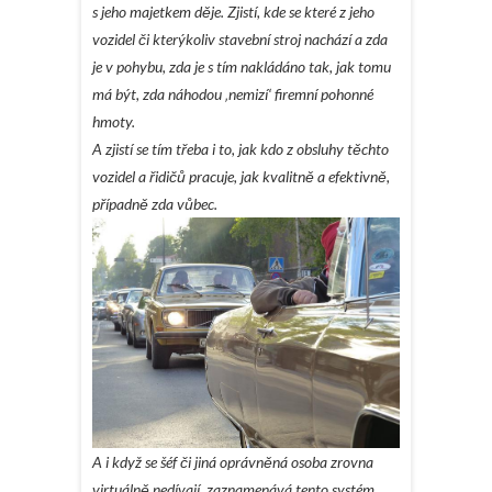
s jeho majetkem děje. Zjistí, kde se které z jeho
vozidel či kterýkoliv stavební stroj nachází a zda
je v pohybu, zda je s tím nakládáno tak, jak tomu
má být, zda náhodou ‚nemizí‘ firemní pohonné
hmoty.
A zjistí se tím třeba i to, jak kdo z obsluhy těchto
vozidel a řidičů pracuje, jak kvalitně a efektivně,
případně zda vůbec.
A i když se šéf či jiná oprávněná osoba zrovna
virtuálně nedívají, zaznamenává tento systém