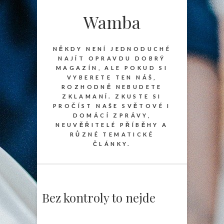
Wamba
NĚKDY NENÍ JEDNODUCHÉ
NAJÍT OPRAVDU DOBRÝ
MAGAZÍN, ALE POKUD SI
VYBERETE TEN NÁŠ,
ROZHODNĚ NEBUDETE
ZKLAMANÍ. ZKUSTE SI
PROČÍST NAŠE SVĚTOVÉ I
DOMÁCÍ ZPRÁVY,
NEUVĚŘITELÉ PŘÍBĚHY A
RŮZNÉ TEMATICKÉ
ČLÁNKY.
Bez kontroly to nejde