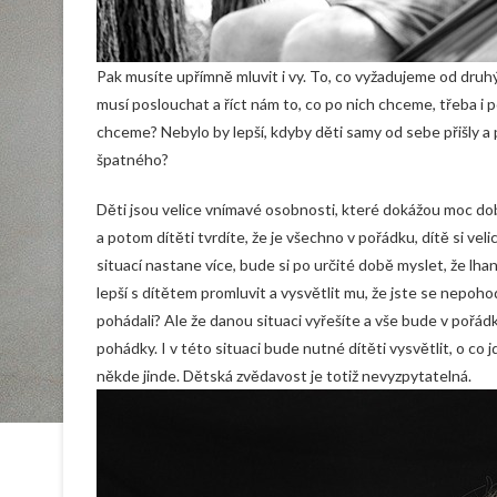
Pak musíte upřímně mluvit i vy. To, co vyžadujeme od druhýc
musí poslouchat a říct nám to, co po nich chceme, třeba i
chceme? Nebylo by lepší, kdyby děti samy od sebe přišly a po
špatného?
Děti jsou velice vnímavé osobnosti, které dokážou moc dob
a potom dítěti tvrdíte, že je všechno v pořádku, dítě si ve
situací nastane více, bude si po určité době myslet, že lh
lepší s dítětem promluvit a vysvětlit mu, že jste se nepohod
pohádali? Ale že danou situaci vyřešíte a vše bude v pořád
pohádky. I v této situaci bude nutné dítěti vysvětlit, o c
někde jinde. Dětská zvědavost je totiž nevyzpytatelná.