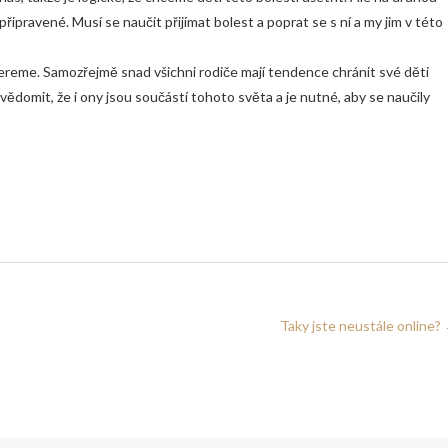
řipravené. Musí se naučit přijímat bolest a poprat se s ní a my jim v této
pereme. Samozřejmě snad všichni rodiče mají tendence chránit své děti
vědomit, že i ony jsou součástí tohoto světa a je nutné, aby se naučily
Taky jste neustále online?