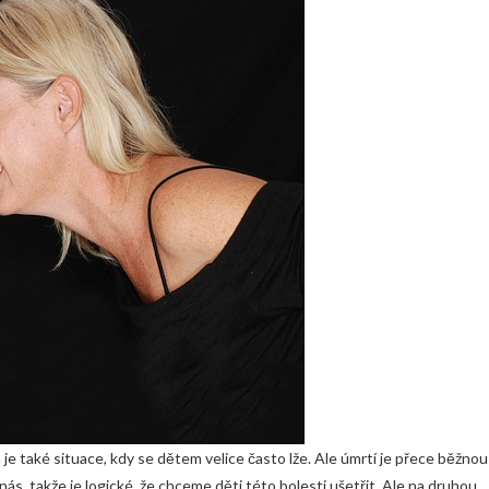
 je také situace, kdy se dětem velice často lže. Ale úmrtí je přece běžnou
 nás, takže je logické, že chceme děti této bolesti ušetřit. Ale na druhou