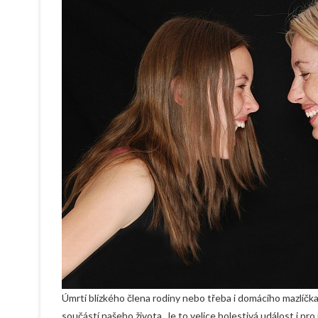
Úmrtí blízkého člena rodiny nebo třeba i domácího mazlíčka
součástí našeho života. Je to velice bolestivá událost i pro