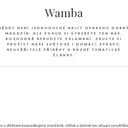
Wamba
NĚKDY NENÍ JEDNODUCHÉ NAJÍT OPRAVDU DOBR
MAGAZÍN, ALE POKUD SI VYBERETE TEN NÁŠ,
ROZHODNĚ NEBUDETE ZKLAMANÍ. ZKUSTE SI
PROČÍST NAŠE SVĚTOVÉ I DOMÁCÍ ZPRÁVY,
NEUVĚŘITELÉ PŘÍBĚHY A RŮZNÉ TEMATICKÉ
ČLÁNKY.
bo s dítětem komunikujete otevřeně, citlivě a šetrně mu situaci vysvětlít