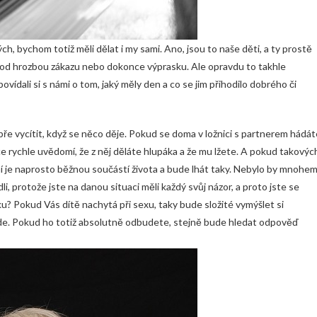
h, bychom totiž měli dělat i my sami. Ano, jsou to naše děti, a ty prostě
 pod hrozbou zákazu nebo dokonce výprasku. Ale opravdu to takhle
vídali si s námi o tom, jaký měly den a co se jim přihodilo dobrého či
ře vycítit, když se něco děje. Pokud se doma v ložnici s partnerem hádát
lice rychle uvědomí, že z něj děláte hlupáka a že mu lžete. A pokud takovýc
aní je naprosto běžnou součástí života a bude lhát taky. Nebylo by mnohe
li, protože jste na danou situaci měli každý svůj názor, a proto jste se
ku? Pokud Vás dítě nachytá při sexu, taky bude složité vymýšlet si
o jde. Pokud ho totiž absolutně odbudete, stejně bude hledat odpověď