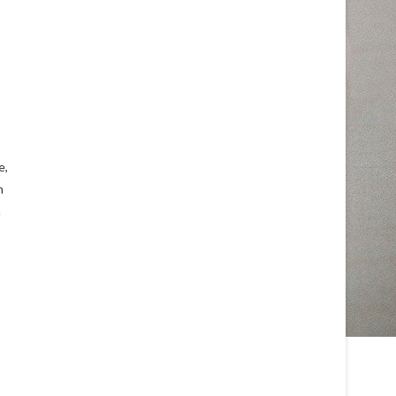
e,
h
m