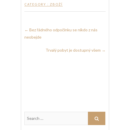
CATEGORY :
ZBOŽÍ
←
Bez řádného odpočinku se nikdo z nás
neobejde
Trvalý pobyt je dostupný všem
→