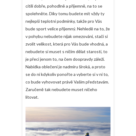
cítili dobře, pohodlně a příjemně, na to se
spolehněte. Díky tomu budete mít vždy ty
nejlepší teplotní podmínky, takže pro Vás
bude sport velice příjemný. Nehledě na to, že
v pohybu nebudete nijak omezováni, stačí si
zvolit velikost, která pro Vás bude vhodná, a
nebudete si muset s ničím dělat starosti, to
je přeci jenom to, na čem doopravdy záleží.
Nabídka oblečení je nadmíru široká, a proto
se do ní kdykoliv ponořte a vyberte si v ní to,
co bude vyhovovat právě Vašim představám.
Zaručeně tak nebudete muset ničeho
litovat.