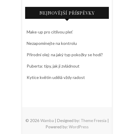
NEJNOVĚJŠÍ PŘÍSPĚVKY
Make-up pro citlivou pleť
Nezapomínejte na kontrolu
Přírodní olej: na jaký typ pokožky se hodí?
Puberta: tipy, jak ji zvládnout
Kytice květin udělá vždy radost
© 2026
Wamba
| Designed by:
Theme Freesia
|
Powered by:
WordPress