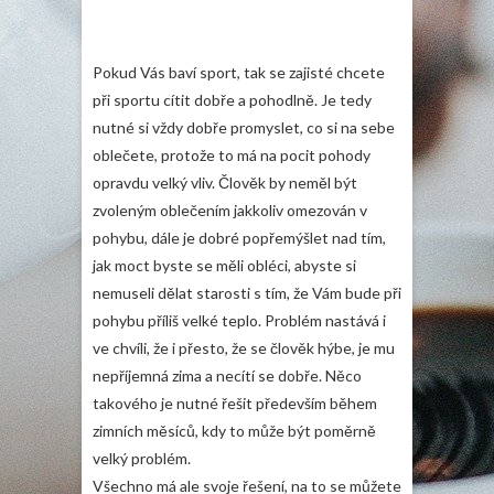
Pokud Vás baví sport, tak se zajisté chcete
při sportu cítit dobře a pohodlně. Je tedy
nutné si vždy dobře promyslet, co si na sebe
oblečete, protože to má na pocit pohody
opravdu velký vliv. Člověk by neměl být
zvoleným oblečením jakkoliv omezován v
pohybu, dále je dobré popřemýšlet nad tím,
jak moct byste se měli obléci, abyste si
nemuseli dělat starosti s tím, že Vám bude při
pohybu příliš velké teplo. Problém nastává i
ve chvíli, že i přesto, že se člověk hýbe, je mu
nepříjemná zima a necítí se dobře. Něco
takového je nutné řešit především během
zimních měsíců, kdy to může být poměrně
velký problém.
Všechno má ale svoje řešení, na to se můžete