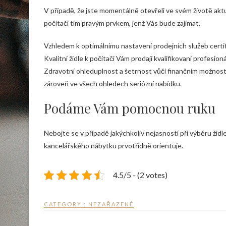
V případě, že jste momentálně otevřeli ve svém životě aktu
počítači tím pravým prvkem, jenž Vás bude zajímat.
Vzhledem k optimálnímu nastavení prodejních služeb certi
Kvalitní
židle k počítači
Vám prodají kvalifikovaní profesion
Zdravotní ohleduplnost a šetrnost vůči finančním možnoste
zároveň ve všech ohledech seriózní nabídku.
Podáme Vám pomocnou ruku
Nebojte se v případě jakýchkoliv nejasností při výběru žid
kancelářského nábytku prvotřídně orientuje.
4.5/5 - (2 votes)
CATEGORY : NEZAŘAZENÉ