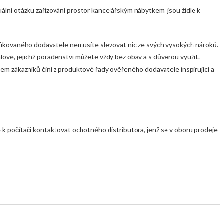
ální otázku zařizování prostor kancelářským nábytkem, jsou židle k
fikovaného dodavatele nemusíte slevovat nic ze svých vysokých nároků.
álové, jejichž poradenství můžete vždy bez obav a s důvěrou využít.
m zákazníků činí z produktové řady ověřeného dodavatele inspirující a
le k počítači kontaktovat ochotného distributora, jenž se v oboru prodeje