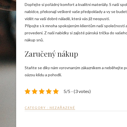
Dopřejte si pořádný komfort a kvalitní materiály. S naší s
nabídce, překonají veškeré vaše předpoklady a vy se budete
vidět na vaší dobré náladě, která vás již neopustí.
Připojte s k mnoha spokojeným klientům naší společnosti a
provedení. Z naší nabídky si zajisté pánská trička do vaše
nákup snů.
Zaručený nákup
Staňte se díky nám vyrovnaným zákazníkem a neběhejte po
oázou klidu a pohodlí.
5/5 - (3 votes)
CATEGORY : NEZAŘAZENÉ