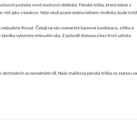
polečností poznáte nové možnosti oblékání. Pánská trička, která máme v
 cítit jako v bavlnce. Vaše okolí pozná změnu během chvilinky, bude totiž
 nebudete litovat. Čekají na vás rozmanité barevné kombinace, střihy a
ho šatníku vyberete mrknutím oka. Z pohodlí domova a bez front učiníte
 obchodech za nereálnými cíli. Naše značková
pánská trička
se stanou va