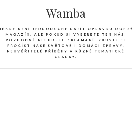
Wamba
NĚKDY NENÍ JEDNODUCHÉ NAJÍT OPRAVDU DOBR
MAGAZÍN, ALE POKUD SI VYBERETE TEN NÁŠ,
ROZHODNĚ NEBUDETE ZKLAMANÍ. ZKUSTE SI
PROČÍST NAŠE SVĚTOVÉ I DOMÁCÍ ZPRÁVY,
NEUVĚŘITELÉ PŘÍBĚHY A RŮZNÉ TEMATICKÉ
ČLÁNKY.