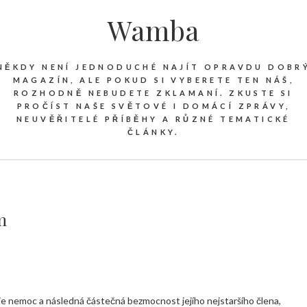
Wamba
NĚKDY NENÍ JEDNODUCHÉ NAJÍT OPRAVDU DOBR
MAGAZÍN, ALE POKUD SI VYBERETE TEN NÁŠ,
ROZHODNĚ NEBUDETE ZKLAMANÍ. ZKUSTE SI
PROČÍST NAŠE SVĚTOVÉ I DOMÁCÍ ZPRÁVY,
NEUVĚŘITELÉ PŘÍBĚHY A RŮZNÉ TEMATICKÉ
ČLÁNKY.
m
je nemoc a následná částečná bezmocnost jejího nejstaršího člena,