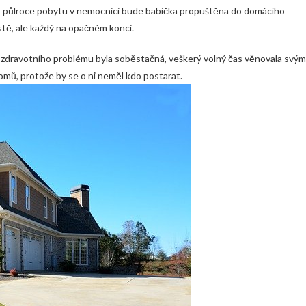
 Po půlroce pobytu v nemocnici bude babička propuštěna do domácího
stě, ale každý na opačném konci.
 zdravotního problému byla soběstačná, veškerý volný čas věnovala svým
omů, protože by se o ni neměl kdo postarat.