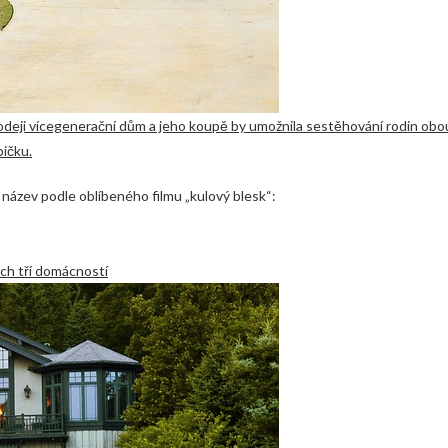
rodeji vícegenerační dům a jeho koupě by umožnila sestěhování rodin obo
bičku.
ázev podle oblíbeného filmu „kulový blesk“:
ch tří domácností