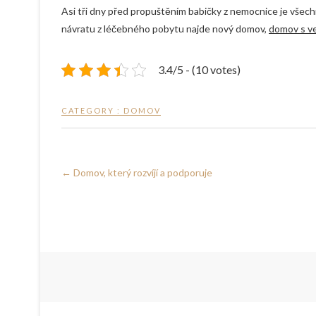
Asi tři dny před propuštěním babičky z nemocnice je všec
návratu z léčebného pobytu najde nový domov,
domov s v
3.4/5 - (10 votes)
CATEGORY :
DOMOV
←
Domov, který rozvíjí a podporuje