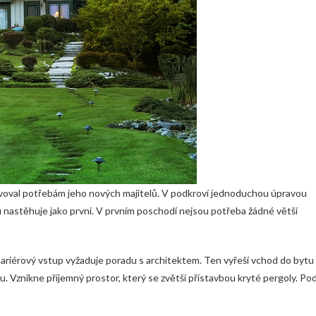
oval potřebám jeho nových majitelů. V podkroví jednoduchou úpravou
u nastěhuje jako první. V prvním poschodí nejsou potřeba žádné větší
bariérový vstup vyžaduje poradu s architektem. Ten vyřeší vchod do bytu
u. Vznikne příjemný prostor, který se zvětší přístavbou kryté pergoly. Po