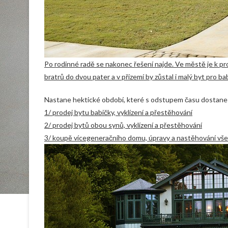
Po rodinné radě se nakonec řešení najde. Ve městě je k p
bratrů do dvou pater a v přízemí by zůstal i malý byt pro ba
Nastane hektické období, které s odstupem času dostane n
1/ prodej bytu babičky, vyklízení a přestěhování
2/ prodej bytů obou synů, vyklízení a přestěhování
3/ koupě vícegeneračního domu, úpravy a nastěhování vše