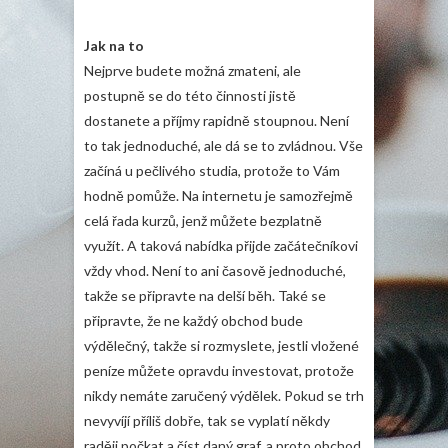
Jak na to
Nejprve budete možná zmateni, ale
postupně se do této činnosti jistě
dostanete a příjmy rapidně stoupnou. Není
to tak jednoduché, ale dá se to zvládnou. Vše
začíná u pečlivého studia, protože to Vám
hodně pomůže. Na internetu je samozřejmě
celá řada kurzů, jenž můžete bezplatně
využít. A taková nabídka přijde začátečníkovi
vždy vhod. Není to ani časově jednoduché,
takže se připravte na delší běh. Také se
připravte, že ne každý obchod bude
výdělečný, takže si rozmyslete, jestli vložené
peníze můžete opravdu investovat, protože
nikdy nemáte zaručený výdělek. Pokud se trh
nevyvíjí příliš dobře, tak se vyplatí někdy
raději počkat a číst daný graf, a proto obchod