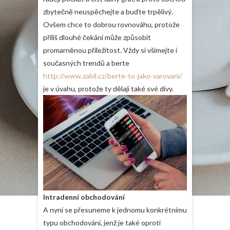
zbytečně neuspěchejte a buďte trpělivý.
Ovšem chce to dobrou rovnováhu, protože
příliš dlouhé čekání může způsobit
promarněnou příležitost. Vždy si všímejte i
současných trendů a berte
http://www.zabil.cz/berte-to-jako-varovani/
je v úvahu, protože ty dělají také své divy.
Intradenní obchodování
A nyní se přesuneme k jednomu konkrétnímu
typu obchodování, jenž je také oproti