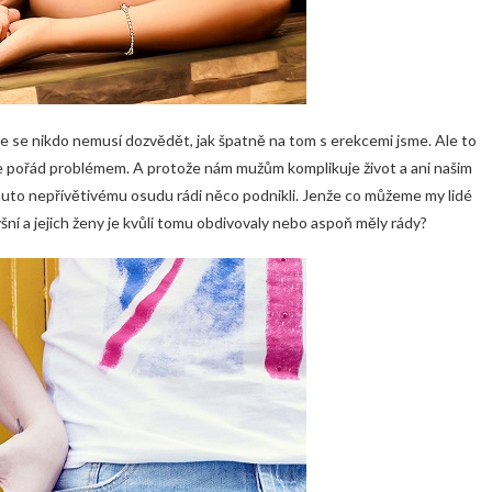
e se nikdo nemusí dozvědět, jak špatně na tom s erekcemi jsme. Ale to
e pořád problémem. A protože nám mužům komplikuje život a ani našim
muto nepřívětivému osudu rádi něco podnikli. Jenže co můžeme my lidé
yšní a jejich ženy je kvůli tomu obdivovaly nebo aspoň měly rády?