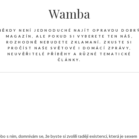
Wamba
NĚKDY NENÍ JEDNODUCHÉ NAJÍT OPRAVDU DOBR
MAGAZÍN, ALE POKUD SI VYBERETE TEN NÁŠ,
ROZHODNĚ NEBUDETE ZKLAMANÍ. ZKUSTE SI
PROČÍST NAŠE SVĚTOVÉ I DOMÁCÍ ZPRÁVY,
NEUVĚŘITELÉ PŘÍBĚHY A RŮZNÉ TEMATICKÉ
ČLÁNKY.
o s ním, domnívám se, že byste si zvolili raději existenci, která je sexem