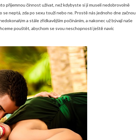
tuto příjemnou činnost užívat, než kdybyste si ji museli nedobrovolně
oho se neptá, zda po sexu touží nebo ne. Prostě nás jednoho dne začnou
edokonalým a stále zřídkavějším počínáním, a nakonec už bývají naše
echceme pouštět, abychom se svou neschopností ještě navíc