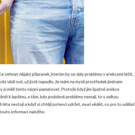
ce sehnat nějaký přípravek, kterým by se daly problémy s erekcemi léčit,
do vědí své, už jistě napadlo, že mám na mysli prostředek jménem
 by si měli tento název pamatovat. Protože když jim špatné erekce
měnit k lepšímu, a těm, kdo podobné problémy nemají, to s velkou
ta nestojí a když si chtějí potenci udržet, musí vědět, co pro to udělat
 touto informací naložíte.