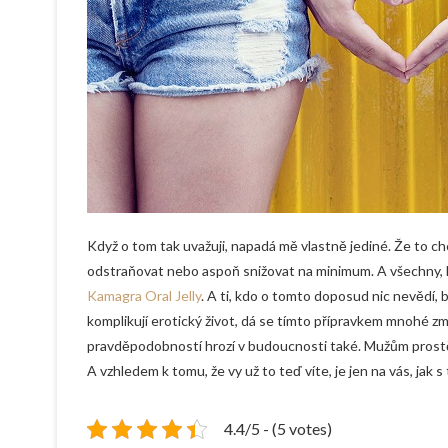
Když o tom tak uvažuji, napadá mě vlastně jediné. Že to ch
odstraňovat nebo aspoň snižovat na minimum. A všechny, k
Kamagra Oral Jelly
. A ti, kdo o tomto doposud nic nevědí,
komplikují erotický život, dá se tímto přípravkem mnohé z
pravděpodobností hrozí v budoucnosti také. Mužům prostě lé
A vzhledem k tomu, že vy už to teď víte, je jen na vás, jak s
4.4/5 - (5 votes)