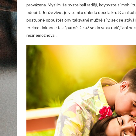
provázena. Myslím, že byste byli raději, kdybyste si mohli 
odepřít. Jenže život je v tomto ohledu docela krutý a nik
postupně opouštět ony takzvané mužné síly, sex se stává n
erekce dokonce tak špatné, že už se do sexu raději ani n
neznemožňovali.