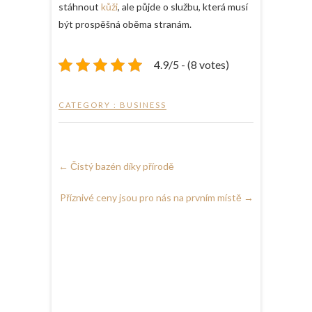
stáhnout
kůži
, ale půjde o službu, která musí
být prospěšná oběma stranám.
4.9/5 - (8 votes)
CATEGORY :
BUSINESS
←
Čistý bazén díky přírodě
Příznivé ceny jsou pro nás na prvním místě
→