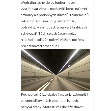
předstihu jasno, že se budou muset
vystěhovat z bytu, např. kvůli konci nájemní
smlouvy a z podobných důvodů, řekněme půl
roku dopředu, nakupují různé zboží (i
potraviny) v e-shopech a veškeré krabice si
schovávají. Těch se pak časem může
nastřádat tolik, že pokryjí většinu potřeby
pro stěhovací proceduru.
Pochopitelně lze obalový materiál zakoupit i
ve specializovaných obchodech, navíc
nebývá drahý. Starostí vás dokáže zbavit i