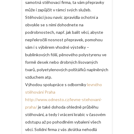
samotná stěhovací firma, ta vám přepravky
může i zapůjčit v rámci svých služeb.
Stěhováci jsou navíc zpravidla ochotní a
obvykle se s nimi dohodnete na
podrobnostech, např. jak balit věci, abyste
nepřekročili nosnost přepravek, pomohou
vám i s výběrem vhodné výstelky –
bublinkových fólií, pěnového polystyrenu ve
formě desek nebo drobných lisovaných
tvarů, polyetylenových polštářků naplněných
vzduchem atp.
Výhodou spolupráce s odborníky
levného
stěhování Praha
http://www.odnesto.cz/levne-stehovani-
praha/
je také dohoda ohledně průběhu
stěhování, a tedy i vrácení krabic v časovém
odstupu až po pohodlném vybalení všech
věcí. Solidní firma z vás zkrátka nehodlá