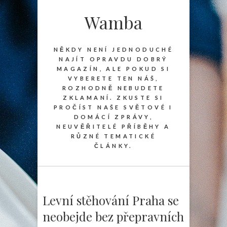
Wamba
NĚKDY NENÍ JEDNODUCHÉ
NAJÍT OPRAVDU DOBRÝ
MAGAZÍN, ALE POKUD SI
VYBERETE TEN NÁŠ,
ROZHODNĚ NEBUDETE
ZKLAMANÍ. ZKUSTE SI
PROČÍST NAŠE SVĚTOVÉ I
DOMÁCÍ ZPRÁVY,
NEUVĚŘITELÉ PŘÍBĚHY A
RŮZNÉ TEMATICKÉ
ČLÁNKY.
Levní stěhování Praha se
neobejde bez přepravních