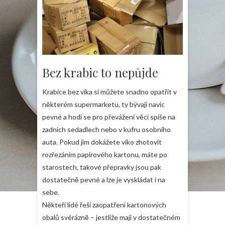
Bez krabic to nepůjde
Krabice bez víka si můžete snadno opatřit v
některém supermarketu, ty bývají navíc
pevné a hodí se pro převážení věcí spíše na
zadních sedadlech nebo v kufru osobního
auta. Pokud jim dokážete víko zhotovit
rozřezáním papírového kartonu, máte po
starostech, takové přepravky jsou pak
dostatečně pevné a lze je vyskládat i na
sebe.
Někteří lidé řeší zaopatření kartonových
obalů svérázně – jestliže mají v dostatečném