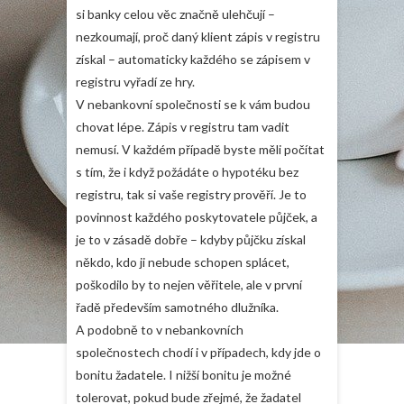
si banky celou věc značně ulehčují –
nezkoumají, proč daný klient zápis v registru
získal – automaticky každého se zápisem v
registru vyřadí ze hry.
V nebankovní společnosti se k vám budou
chovat lépe. Zápis v registru tam vadit
nemusí. V každém případě byste měli počítat
s tím, že i když požádáte o hypotéku bez
registru, tak si vaše registry prověří. Je to
povinnost každého poskytovatele půjček, a
je to v zásadě dobře – kdyby půjčku získal
někdo, kdo ji nebude schopen splácet,
poškodilo by to nejen věřitele, ale v první
řadě především samotného dlužníka.
A podobně to v nebankovních
společnostech chodí i v případech, kdy jde o
bonitu žadatele. I nižší bonitu je možné
tolerovat, pokud bude zřejmé, že žadatel