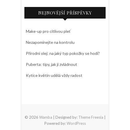
NEJNOVĚJŠÍ PŘÍSPĚVKY
Make-up pro citlivou pleť
Nezapomínejte na kontrolu
Přírodní olej: na jaký typ pokožky se hodí?
Puberta: tipy, jak ji zvládnout
Kytice květin udělá vždy radost
© 2026
Wamba
| Designed by:
Theme Freesia
|
Powered by:
WordPress