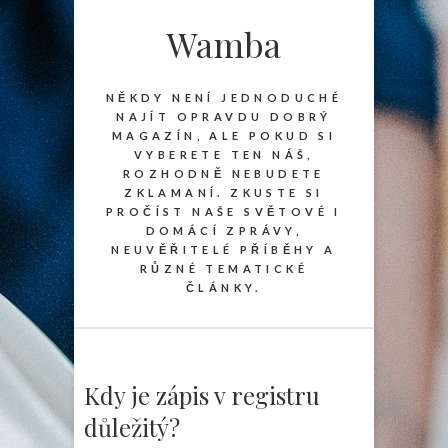
Wamba
NĚKDY NENÍ JEDNODUCHÉ
NAJÍT OPRAVDU DOBRÝ
MAGAZÍN, ALE POKUD SI
VYBERETE TEN NÁŠ,
ROZHODNĚ NEBUDETE
ZKLAMANÍ. ZKUSTE SI
PROČÍST NAŠE SVĚTOVÉ I
DOMÁCÍ ZPRÁVY,
NEUVĚŘITELÉ PŘÍBĚHY A
RŮZNÉ TEMATICKÉ
ČLÁNKY.
Kdy je zápis v registru
důležitý?