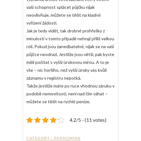
vaši schopnost splácet půjčku nijak
neovlivňuje, můžete se těšit na kladné
vyřízení žádosti.
Jak je tedy vidět, tak drobné prohřešky z
minulosti v tomto případě nehrají příliš velkou
roli. Pokud jsou zanedbatelné, nijak se na vaší
půjčce neodrazí. Jestliže jsou větší, pak byste
měli počítat s vyšší úrokovou mírou. A to je
vše – nic horšího, než vyšší úroky vás kvůli
záznamu v registru nepotká.
Takže jestliže máte po ruce vhodnou záruku v
podobě nemovitosti, není nad čím váhat –
můžete se těšit na rychlé peníze.
4.2/5 - (11 votes)
CATEGORY :
EKONOMIKA