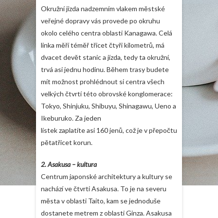
Okružní jízda nadzemním vlakem městské
veřejné dopravy vás provede po okruhu
okolo celého centra oblasti Kanagawa. Celá
linka měří téměř třicet čtyři kilometrů, má
dvacet devět stanic a jízda, tedy ta okružní,
trvá asi jednu hodinu. Během trasy budete
mít možnost prohlédnout si centra všech
velkých čtvrtí této obrovské konglomerace:
Tokyo, Shinjuku, Shibuyu, Shinagawu, Ueno a
Ikeburuko. Za jeden
lístek zaplatíte asi 160 jenů, což je v přepočtu
pětatřicet korun.
2.
Asakusa – kultura
Centrum japonské architektury a kultury se
nachází ve čtvrti Asakusa. To je na severu
města v oblasti Taito, kam se jednoduše
dostanete metrem z oblasti Ginza. Asakusa