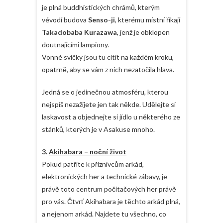
je plná buddhistických chrámů, kterým
vévodí budova
Senso-ji
, kterému místní říkají
Takadobaba Kurazawa
, jenž je obklopen
doutnajícími lampiony.
Vonné svíčky jsou tu cítit na každém kroku,
opatrně, aby se vám z nich nezatočila hlava.
Jedná se o jedinečnou atmosféru, kterou
nejspíš nezažijete jen tak někde. Udělejte si
laskavost a objednejte si jídlo u některého ze
stánků, kterých je v Asakuse mnoho.
3.
Akihabara – noční život
Pokud patříte k příznivcům arkád,
elektronických her a technické zábavy, je
právě toto centrum počítačových her právě
pro vás. Čtvrť Akihabara je těchto arkád plná,
a nejenom arkád. Najdete tu všechno, co