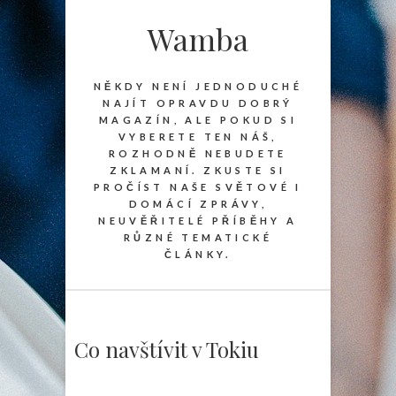
Wamba
NĚKDY NENÍ JEDNODUCHÉ
NAJÍT OPRAVDU DOBRÝ
MAGAZÍN, ALE POKUD SI
VYBERETE TEN NÁŠ,
ROZHODNĚ NEBUDETE
ZKLAMANÍ. ZKUSTE SI
PROČÍST NAŠE SVĚTOVÉ I
DOMÁCÍ ZPRÁVY,
NEUVĚŘITELÉ PŘÍBĚHY A
RŮZNÉ TEMATICKÉ
ČLÁNKY.
Co navštívit v Tokiu