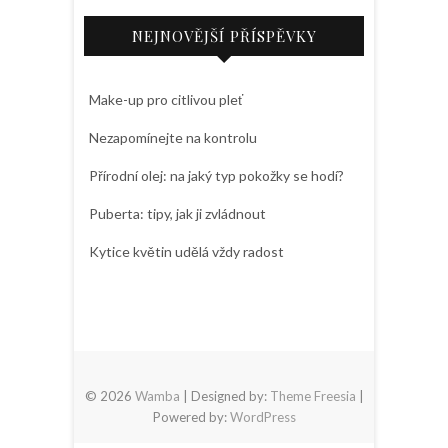
NEJNOVĚJŠÍ PŘÍSPĚVKY
Make-up pro citlivou pleť
Nezapomínejte na kontrolu
Přírodní olej: na jaký typ pokožky se hodí?
Puberta: tipy, jak ji zvládnout
Kytice květin udělá vždy radost
© 2026
Wamba
| Designed by:
Theme Freesia
|
Powered by:
WordPress