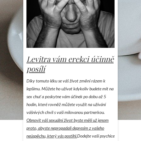
Levitra vám erekci účinně
posílí
Díky tomuto léku se váš život změní rázem k
lepšímu. Můžete ho užívat kdykoliv budete mít na
sex chuť a poskytne vám účinek po dobu až 5
hodin, které rovněž můžete využít na užívání
vášnivých chvil s vaší milovanou partnerkou.
Obnovit váš sexuální život byste měli už jenom
proto, abyste nepropadali depresím z vašeho
neúspěchu, který vás postihl.
Dodejte vaší psychice