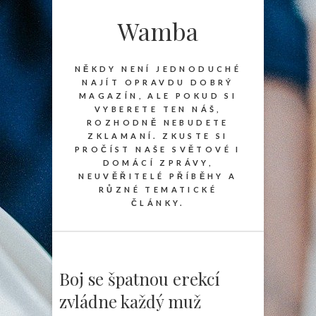
Wamba
NĚKDY NENÍ JEDNODUCHÉ
NAJÍT OPRAVDU DOBRÝ
MAGAZÍN, ALE POKUD SI
VYBERETE TEN NÁŠ,
ROZHODNĚ NEBUDETE
ZKLAMANÍ. ZKUSTE SI
PROČÍST NAŠE SVĚTOVÉ I
DOMÁCÍ ZPRÁVY,
NEUVĚŘITELÉ PŘÍBĚHY A
RŮZNÉ TEMATICKÉ
ČLÁNKY.
Boj se špatnou erekcí
zvládne každý muž