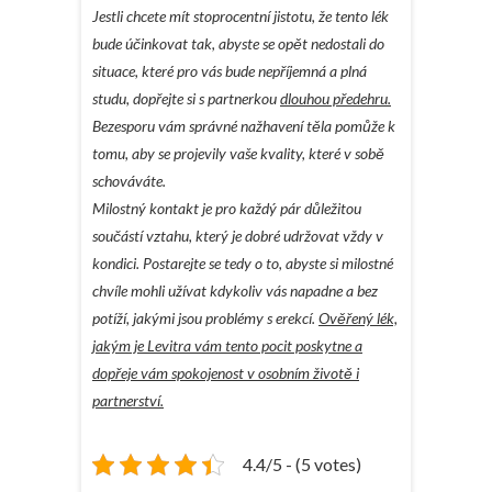
Jestli chcete mít stoprocentní jistotu, že tento lék
bude účinkovat tak, abyste se opět nedostali do
situace, které pro vás bude nepříjemná a plná
studu, dopřejte si s partnerkou
dlouhou předehru.
Bezesporu vám správné nažhavení těla pomůže k
tomu, aby se projevily vaše kvality, které v sobě
schováváte.
Milostný kontakt je pro každý pár důležitou
součástí vztahu, který je dobré udržovat vždy v
kondici. Postarejte se tedy o to, abyste si milostné
chvíle mohli užívat kdykoliv vás napadne a bez
potíží, jakými jsou problémy s erekcí.
Ověřený lék,
jakým je Levitra vám tento pocit poskytne a
dopřeje vám spokojenost v osobním životě i
partnerství.
4.4/5 - (5 votes)