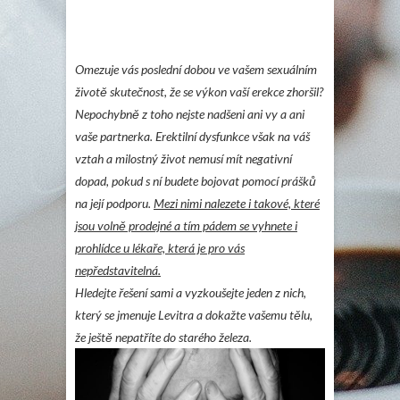
Omezuje vás poslední dobou ve vašem sexuálním
životě skutečnost, že se výkon vaší erekce zhoršil?
Nepochybně z toho nejste nadšeni ani vy a ani
vaše partnerka. Erektilní dysfunkce však na váš
vztah a milostný život nemusí mít negativní
dopad, pokud s ní budete bojovat pomocí prášků
na její podporu.
Mezi nimi nalezete i takové, které
jsou volně prodejné a tím pádem se vyhnete i
prohlídce u lékaře, která je pro vás
nepředstavitelná.
Hledejte řešení sami a vyzkoušejte jeden z nich,
který se jmenuje
Levitra
a dokažte vašemu tělu,
že ještě nepatříte do starého železa.