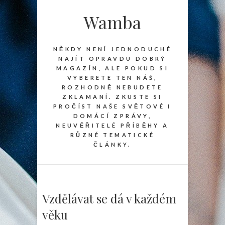
Wamba
NĚKDY NENÍ JEDNODUCHÉ
NAJÍT OPRAVDU DOBRÝ
MAGAZÍN, ALE POKUD SI
VYBERETE TEN NÁŠ,
ROZHODNĚ NEBUDETE
ZKLAMANÍ. ZKUSTE SI
PROČÍST NAŠE SVĚTOVÉ I
DOMÁCÍ ZPRÁVY,
NEUVĚŘITELÉ PŘÍBĚHY A
RŮZNÉ TEMATICKÉ
ČLÁNKY.
Vzdělávat se dá v každém
věku