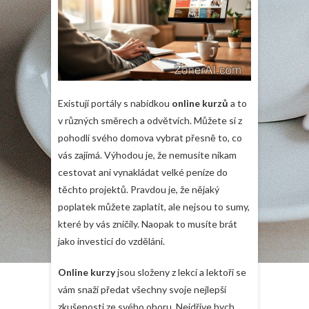
Existují portály s nabídkou
online kurzů
a to
v různých směrech a odvětvích. Můžete si z
pohodlí svého domova vybrat přesně to, co
vás zajímá. Výhodou je, že nemusíte nikam
cestovat ani vynakládat velké peníze do
těchto projektů. Pravdou je, že nějaký
poplatek můžete zaplatit, ale nejsou to sumy,
které by vás zničily. Naopak to musíte brát
jako investici do vzdělání.
Online kurzy
jsou složeny z lekcí a lektoři se
vám snaží předat všechny svoje nejlepší
zkušenosti ze svého oboru. Nejdříve bych