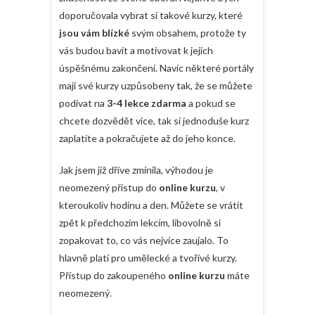
doporučovala vybrat si takové kurzy, které
jsou vám blízké
svým obsahem, protože ty
vás budou bavit a motivovat k jejich
úspěšnému zakončení. Navíc některé portály
mají své kurzy uzpůsobeny tak, že se můžete
podívat na
3-4 lekce zdarma
a pokud se
chcete dozvědět více, tak si jednoduše kurz
zaplatíte a pokračujete až do jeho konce.
Jak jsem již dříve zmínila, výhodou je
neomezený přístup do
online kurzu
, v
kteroukoliv hodinu a den. Můžete se vrátit
zpět k předchozím lekcím, libovolně si
zopakovat to, co vás nejvíce zaujalo. To
hlavně platí pro umělecké a tvořivé kurzy.
Přístup do zakoupeného
online kurzu
máte
neomezený.