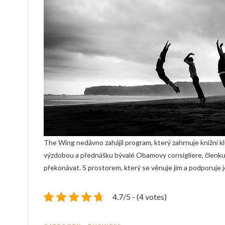
The Wing nedávno zahájil program, který zahrnuje knižní kl
výzdobou a přednášku bývalé Obamovy consigliere, člen
překonávat. S prostorem, který se věnuje jim a podporuje 
4.7/5 - (4 votes)