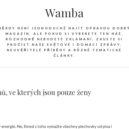
Wamba
NĚKDY NENÍ JEDNODUCHÉ NAJÍT OPRAVDU DOBR
MAGAZÍN, ALE POKUD SI VYBERETE TEN NÁŠ,
ROZHODNĚ NEBUDETE ZKLAMANÍ. ZKUSTE SI
PROČÍST NAŠE SVĚTOVÉ I DOMÁCÍ ZPRÁVY,
NEUVĚŘITELÉ PŘÍBĚHY A RŮZNÉ TEMATICKÉ
ČLÁNKY.
ů, ve kterých jsou pouze ženy
y energie. Ne, ihned z toho vymažte všechny plechovky od piva i