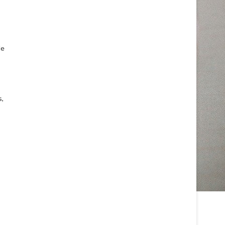
le
s,