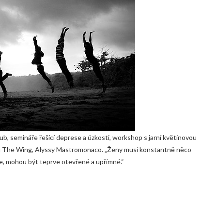
ub, semináře řešící deprese a úzkosti, workshop s jarní květinovou
ku The Wing, Alyssy Mastromonaco. „Ženy musí konstantně něco
je, mohou být teprve otevřené a upřímné.“