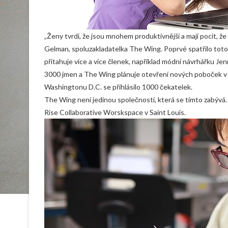
„Ženy tvrdí, že jsou mnohem produktivnější a mají pocit, ž
Gelman, spoluzakladatelka The Wing. Poprvé spatřilo toto 
přitahuje více a více členek, například módní návrhářku J
3000 jmen a The Wing plánuje otevření nových poboček v 
Washingtonu D.C. se přihlásilo 1000 čekatelek.
The Wing není jedinou společností, která se tímto zabývá.
Rise Collaborative Worskspace v Saint Louis.