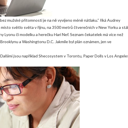
e bez mužské přítomnosti je na ně vyvíjeno méně nátlaku.“ říká Audrey
místo světlo světa v říjnu, na 3500 metrů čtverečních v New Yorku a stá
enny Lyonu či modelku a herečku Hari Nef. Seznam čekatelek má více než
Brooklynu a Washingtonu D.C. Jakmile byl plán oznámen, jen ve
 Dalšími jsou například Shecosystem v Torontu, Paper Dolls v Los Angele