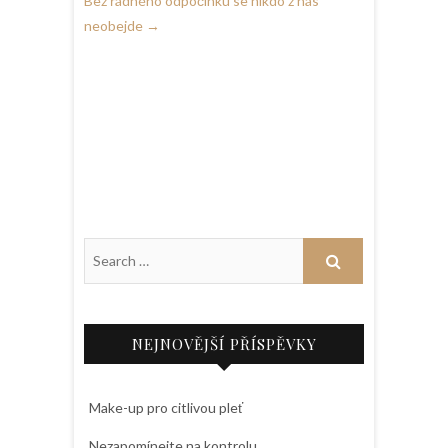
Bez řádného odpočinku se nikdo z nás
neobejde
→
NEJNOVĚJŠÍ PŘÍSPĚVKY
Make-up pro citlivou pleť
Nezapomínejte na kontrolu