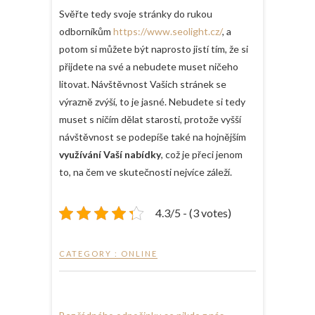
Svěřte tedy svoje stránky do rukou
odborníkům
https://www.seolight.cz/
, a
potom si můžete být naprosto jistí tím, že si
přijdete na své a nebudete muset ničeho
litovat. Návštěvnost Vašich stránek se
výrazně zvýší, to je jasné. Nebudete si tedy
muset s ničím dělat starosti, protože vyšší
návštěvnost se podepíše také na hojnějším
využívání Vaší nabídky
, což je přeci jenom
to, na čem ve skutečnosti nejvíce záleží.
4.3/5 - (3 votes)
CATEGORY :
ONLINE