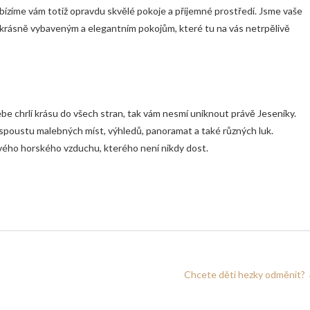
abízíme vám totiž opravdu skvělé pokoje a příjemné prostředí. Jsme vaše
 krásně vybaveným a elegantním pokojům, které tu na vás netrpělivě
ebe chrlí krásu do všech stran, tak vám nesmí uniknout právě Jeseníky.
spoustu malebných míst, výhledů, panoramat a také různých luk.
tvého horského vzduchu, kterého není nikdy dost.
Chcete děti hezky odměnit?