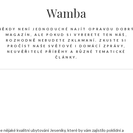
Wamba
NĚKDY NENÍ JEDNODUCHÉ NAJÍT OPRAVDU DOBR
MAGAZÍN, ALE POKUD SI VYBERETE TEN NÁŠ,
ROZHODNĚ NEBUDETE ZKLAMANÍ. ZKUSTE SI
PROČÍST NAŠE SVĚTOVÉ I DOMÁCÍ ZPRÁVY,
NEUVĚŘITELÉ PŘÍBĚHY A RŮZNÉ TEMATICKÉ
ČLÁNKY.
e nějaké kvalitní
ubytování Jeseníky
, které by vám zajistilo poklidní a