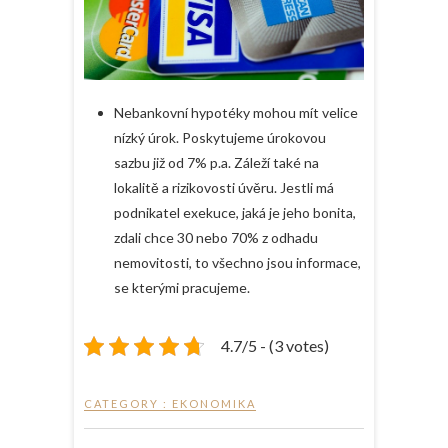
Nebankovní hypotéky mohou mít velice
nízký úrok. Poskytujeme úrokovou
sazbu již od 7% p.a. Záleží také na
lokalitě a rizikovosti úvěru. Jestli má
podnikatel exekuce, jaká je jeho bonita,
zdali chce 30 nebo 70% z odhadu
nemovitosti, to všechno jsou informace,
se kterými pracujeme.
4.7/5 - (3 votes)
CATEGORY :
EKONOMIKA