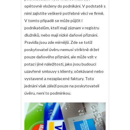
opětovně vloženy do podnikání. V podstatě s
nimi zajistíte veškeré potřebné věci ve firmě.
V tomto případě se může půjčit i
podnikatelům, kteří mají záznam v registru
dlužníků, nebo mají nízké daňové přiznání.
Pravidla jsou zde mírnější. Zde se totiž
poskytovatel úvěru nemusí striktně držet
pouze daňového přiznání, ale může vzít v
potaz i jiné náležitosti, jako jsou budoucí
uzavřené smlouvy s klienty, očekávané nebo
vystavené a nezaplacené faktury. Toto
jednání však záleží pouze na poskytovateli
úvěru, není to podmínkou.