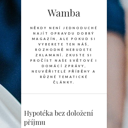
Wamba
NĚKDY NENÍ JEDNODUCHÉ
NAJÍT OPRAVDU DOBRÝ
MAGAZÍN, ALE POKUD SI
VYBERETE TEN NÁŠ,
ROZHODNĚ NEBUDETE
ZKLAMANÍ. ZKUSTE SI
PROČÍST NAŠE SVĚTOVÉ I
DOMÁCÍ ZPRÁVY,
NEUVĚŘITELÉ PŘÍBĚHY A
RŮZNÉ TEMATICKÉ
ČLÁNKY.
Hypotéka bez doložení
příjmu