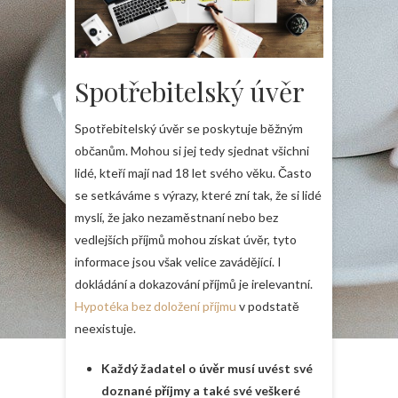
Spotřebitelský úvěr
Spotřebitelský úvěr se poskytuje běžným
občanům. Mohou si jej tedy sjednat všichni
lidé, kteří mají nad 18 let svého věku. Často
se setkáváme s výrazy, které zní tak, že si lidé
myslí, že jako nezaměstnaní nebo bez
vedlejších příjmů mohou získat úvěr, tyto
informace jsou však velice zavádějící. I
dokládání a dokazování příjmů je irelevantní.
Hypotéka bez doložení příjmu
v podstatě
neexistuje.
Každý žadatel o úvěr musí uvést své
doznané příjmy a také své veškeré