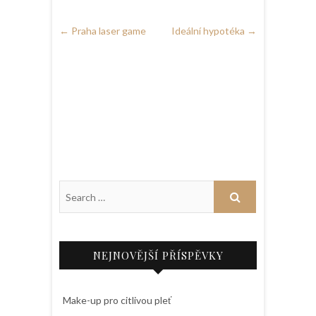
←
Praha laser game
Ideální hypotéka
→
NEJNOVĚJŠÍ PŘÍSPĚVKY
Make-up pro citlivou pleť