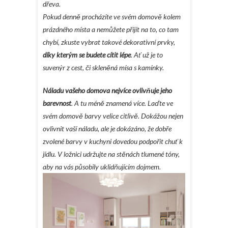
dřeva.
Pokud denně procházíte ve svém domově kolem
prázdného místa a nemůžete přijít na to, co tam
chybí, zkuste vybrat takové dekorativní prvky,
díky kterým se budete cítit lépe
. Ať už je to
suvenýr z cest, či skleněná mísa s kamínky.
Náladu vašeho domova nejvíce ovlivňuje jeho
barevnost
. A tu méně znamená více. Laďte ve
svém domově barvy velice citlivě. Dokážou nejen
ovlivnit vaší náladu, ale je dokázáno, že dobře
zvolené barvy v kuchyni dovedou podpořit chuť k
jídlu. V ložnici udržujte na stěnách tlumené tóny,
aby na vás působily uklidňujícím dojmem.