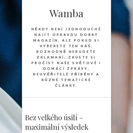
Wamba
NĚKDY NENÍ JEDNODUCHÉ
NAJÍT OPRAVDU DOBRÝ
MAGAZÍN, ALE POKUD SI
VYBERETE TEN NÁŠ,
ROZHODNĚ NEBUDETE
ZKLAMANÍ. ZKUSTE SI
PROČÍST NAŠE SVĚTOVÉ I
DOMÁCÍ ZPRÁVY,
NEUVĚŘITELÉ PŘÍBĚHY A
RŮZNÉ TEMATICKÉ
ČLÁNKY.
Bez velkého úsilí –
maximální výsledek