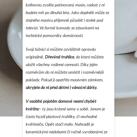
knihovnu zvolíte patinovaný masív, radost z ní
budete mít po dlouhá leta. Jako doplněk může ze
stejného masivu příjemně působit i stolek pod
televizi. Ve formě komody se zásuvkami na
technické pomocníky domácnosti.
Svoji ložnici si můžete ozvláštnit opravdu
originálně.
Dřevěná truhlice
, do které můžete
uložit všechny rodinné cennosti. Díky jejím
rozměrům do ní můžete umístit i rozměrnější
poklady. Pokud ji opatříte masivním zámkem,
ukryjete do ní před dětmi i vánoční dárky.
V osobitě pojatém domově nesmí chybět
květiny
– ty jsou krásné samy o sobě. Jenom je
často hyzdí plastové truhlíky, či nevhodné
květináče. Opět stačí málo. Nahradit je
keramickými nádobami či ručně vyrobenými ze