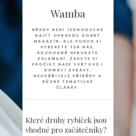
Wamba
NĚKDY NENÍ JEDNODUCHÉ
NAJÍT OPRAVDU DOBRÝ
MAGAZÍN, ALE POKUD SI
VYBERETE TEN NÁŠ,
ROZHODNĚ NEBUDETE
ZKLAMANÍ. ZKUSTE SI
PROČÍST NAŠE SVĚTOVÉ I
DOMÁCÍ ZPRÁVY,
NEUVĚŘITELÉ PŘÍBĚHY A
RŮZNÉ TEMATICKÉ
ČLÁNKY.
Které druhy rybiček jsou
vhodné pro začátečníky?