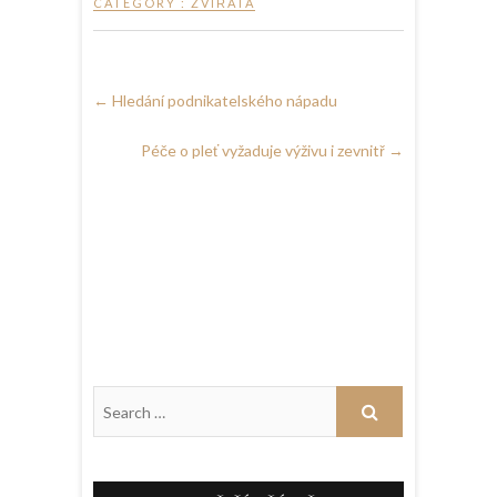
CATEGORY :
ZVÍŘATA
←
Hledání podnikatelského nápadu
Péče o pleť vyžaduje výživu i zevnitř
→