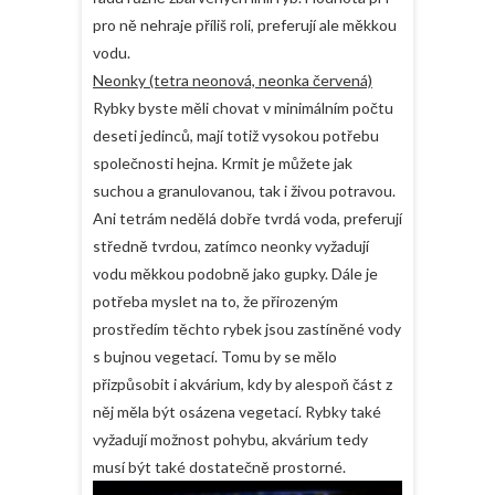
pro ně nehraje příliš roli, preferují ale měkkou
vodu.
Neonky (tetra neonová, neonka červená)
Rybky byste měli chovat v minimálním počtu
deseti jedinců, mají totiž vysokou potřebu
společnosti hejna. Krmit je můžete jak
suchou a granulovanou, tak i živou potravou.
Ani tetrám nedělá dobře tvrdá voda, preferují
středně tvrdou, zatímco neonky vyžadují
vodu měkkou podobně jako gupky. Dále je
potřeba myslet na to, že přirozeným
prostředím těchto rybek jsou zastíněné vody
s bujnou vegetací. Tomu by se mělo
přizpůsobit i akvárium, kdy by alespoň část z
něj měla být osázena vegetací. Rybky také
vyžadují možnost pohybu, akvárium tedy
musí být také dostatečně prostorné.