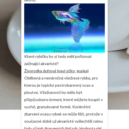
Které rybičky by si tedy měli pořizovat
začínající akvaristé?
Živorodka duhová (paví očko, gupka)
Oblíbená a nenáročná všežravá rybka, pro
kterou je typický pestrobarevný ocas a
ploutve. Všežravosti by mělo být
přizpůsobeno krmení, které můžete koupit v
suché, granulované formě. Konkrétní
zbarvení ocasu rybek se může lišit, protože v
současné době už akvaristé vyšlechtili celou
řadu různě zbarvených linií ryb. Hodnota pH