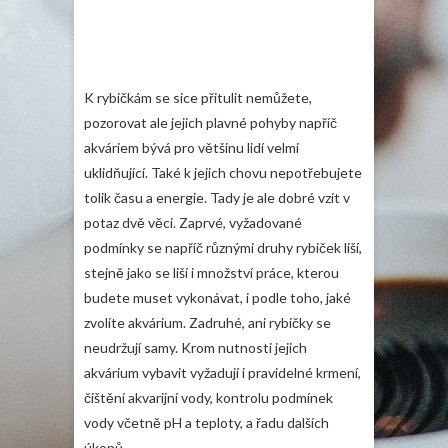
K rybičkám se sice přitulit nemůžete,
pozorovat ale jejich plavné pohyby napříč
akváriem bývá pro většinu lidí velmi
uklidňující. Také k jejich chovu nepotřebujete
tolik času a energie. Tady je ale dobré vzít v
potaz dvě věci. Zaprvé, vyžadované
podmínky se napříč různými druhy rybiček liší,
stejně jako se liší i množství práce, kterou
budete muset vykonávat, i podle toho, jaké
zvolíte akvárium. Zadruhé, ani rybičky se
neudržují samy. Krom nutnosti jejich
akvárium vybavit vyžadují i pravidelné krmení,
čištění akvarijní vody, kontrolu podmínek
vody včetně pH a teploty, a řadu dalších
úkonů.