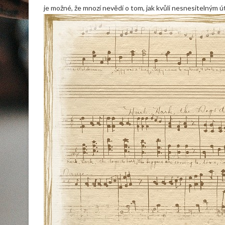
je možné, že mnozí nevědí o tom, jak kvůli nesnesitelným