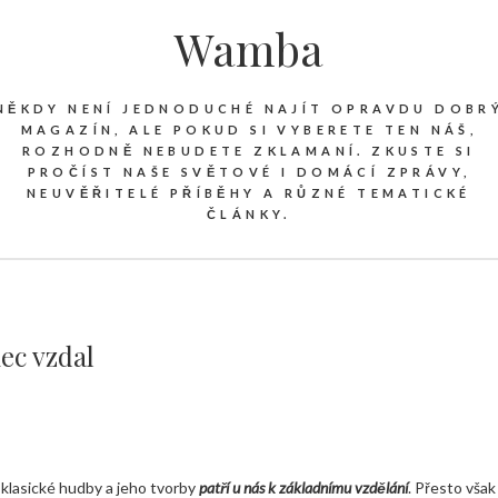
Wamba
NĚKDY NENÍ JEDNODUCHÉ NAJÍT OPRAVDU DOBR
MAGAZÍN, ALE POKUD SI VYBERETE TEN NÁŠ,
ROZHODNĚ NEBUDETE ZKLAMANÍ. ZKUSTE SI
PROČÍST NAŠE SVĚTOVÉ I DOMÁCÍ ZPRÁVY,
NEUVĚŘITELÉ PŘÍBĚHY A RŮZNÉ TEMATICKÉ
ČLÁNKY.
nec vzdal
klasické hudby a jeho tvorby
patří u nás
k základnímu vzdělání
. Přesto však