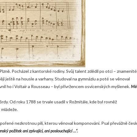
 u Plzně. Pocházel z kantorské rodiny. Svůj talent zdědil po otci – znamenit
ději ještě na housle a varhany. Studoval na gymnáziu a poté se věnoval
vnil ho i Voltair a Rousseau – byl přívržencem osvícenských myšlenek.
Mě
rdy. Od roku 1788 se trvale usadil v Rožmitále, kde byl rovněž
a mládeže.
pořené nezkrotnou pílí, kterou věnoval komponování. Psal převážně čes
ký požitek ani zpívající, ani poslouchající …“.