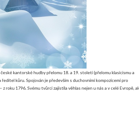
 české kantorské hudby přelomu 18. a 19. století (přelomu klasicismu a
k a ředitel kůru. Spojován je především s duchovními kompozicemi pro
– z roku 1796. Svému tvůrci zajistila věhlas nejen u nás a v celé Evropě, a