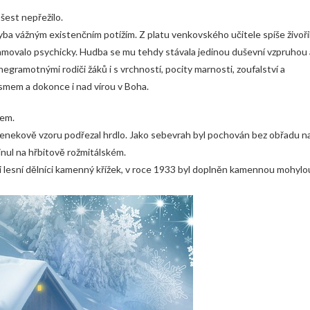
 šest nepřežilo.
Ryba vážným existenčním potížím. Z platu venkovského učitele spíše živořil
odlamovalo psychicky. Hudba se mu tehdy stávala jedinou duševní vzpruhou 
negramotnými rodiči žáků i s vrchností, pocity marnosti, zoufalství a
smem a dokonce i nad vírou v Boha.
tem.
 Senekově vzoru podřezal hrdlo. Jako sebevrah byl pochován bez obřadu n
nul na hřbitově rožmitálském.
li lesní dělníci kamenný křížek, v roce 1933 byl doplněn kamennou mohylo