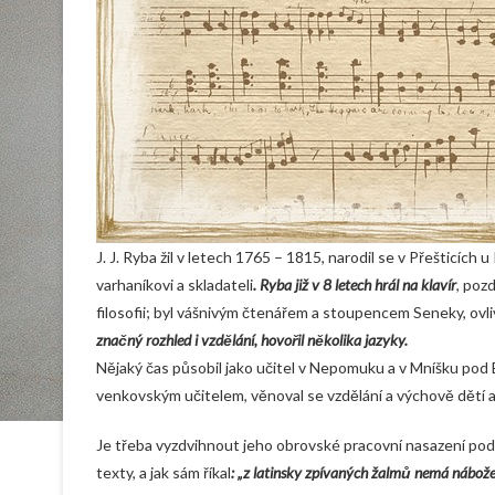
J. J. Ryba žil v letech 1765 – 1815, narodil se v Přešticích
varhaníkovi a skladateli
. Ryba již v 8 letech hrál na klavír
, poz
filosofii; byl vášnivým čtenářem a stoupencem Seneky, ovli
značný rozhled i vzdělání, hovořil několika jazyky.
Nějaký čas působil jako učitel v Nepomuku a v Mníšku pod B
venkovským učitelem, věnoval se vzdělání a výchově dětí 
Je třeba vyzdvihnout jeho obrovské pracovní nasazení pod
texty, a jak sám říkal
: „z latinsky zpívaných žalmů nemá nábožens