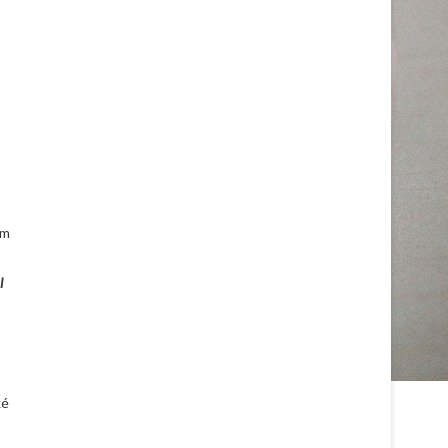
ém
l
ké