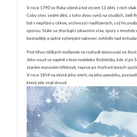
V roce 1790 se Ryba oženil a byl otcem 13 dětí, z nich však
Coby otec sedmi dětí, z toho dvou synů na studiích, čelil 
byl v nepřízni u církve, vrchnosti i nadřízených, což ho p
oporou. Stále se zhoršující zdravotní stav, spory s mnohdy 
beznaděje a úplné vyčerpání nakonec zvítězily nad entuzia
Pod tíhou těžkých myšlenek se rozhodl skoncovat se živo
Jeho osud se naplnil v lese nedaleko Rožmitálu, kde si po
starém morovém hřbitově, teprve po čtyřiceti letech spoči
V roce 1854 na místě jeho smrti, na jeho památku, postavi
která zde stojí dosud.