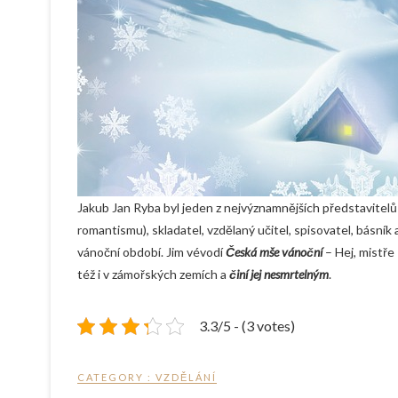
Jakub Jan Ryba byl jeden z nejvýznamnějších představitelů
romantismu), skladatel, vzdělaný učitel, spisovatel, básní
vánoční období. Jim vévodí
Česká mše vánoční
– Hej, mistře 
též i v zámořských zemích a
činí jej nesmrtelným
.
3.3/5 - (3 votes)
CATEGORY :
VZDĚLÁNÍ