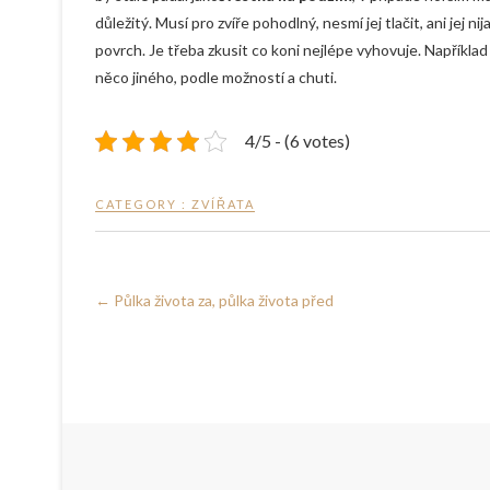
důležitý. Musí pro zvíře pohodlný, nesmí jej tlačit, ani jej 
povrch. Je třeba zkusit co koni nejlépe vyhovuje. Například
něco jiného, podle možností a chuti.
4/5 - (6 votes)
CATEGORY :
ZVÍŘATA
←
Půlka života za, půlka života před