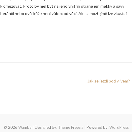
nijak omezovat. Proto by měl být na jeho vnitřní straně jen měkký a savý
 beránčí nebo ovčí kůže není vůbec od věci. Ale samozřejmě lze zkusit i
Jak se jezdí pod vlivem?
© 2026
Wamba
| Designed by:
Theme Freesia
| Powered by:
WordPress