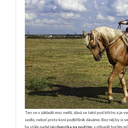
Ten se v základě moc neliší, dává se také pod břicho a je v
sedlo, neboť proto koni podbřišník dáváme. Bez něj by si s
by stále padal jako
švestka na podzim
, v případě horším m