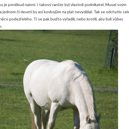
y je poněkud naivní. I takový rančer byl vlastně podnikatel. Musel svým
a jednom či deseti by asi kovbojům na plat nevydělal. Tak se odchytlo cel
 něco podezřelého. Ti se pak buďto vyřadili, nebo krotili, aby byli vůbec
o.