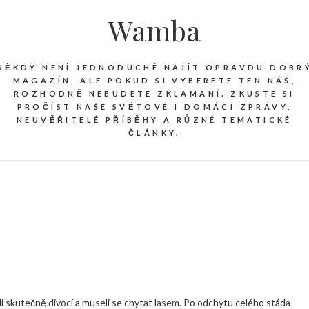
Wamba
NĚKDY NENÍ JEDNODUCHÉ NAJÍT OPRAVDU DOBR
MAGAZÍN, ALE POKUD SI VYBERETE TEN NÁŠ,
ROZHODNĚ NEBUDETE ZKLAMANÍ. ZKUSTE SI
PROČÍST NAŠE SVĚTOVÉ I DOMÁCÍ ZPRÁVY,
NEUVĚŘITELÉ PŘÍBĚHY A RŮZNÉ TEMATICKÉ
ČLÁNKY.
li skutečně divocí a museli se chytat lasem. Po odchytu celého stáda