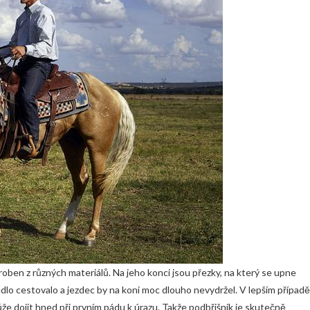
yroben z různých materiálů. Na jeho konci jsou přezky, na který se upne
edlo cestovalo a jezdec by na koni moc dlouho nevydržel. V lepším případě
ůže dojít hned při prvním pádu k úrazu. Takže podbřišník je skutečně