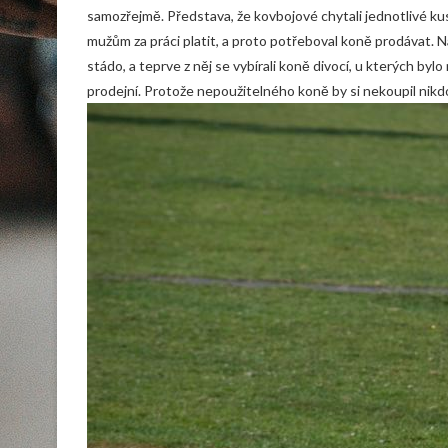
samozřejmě. Představa, že kovbojové chytali jednotlivé kus
mužům za práci platit, a proto potřeboval koně prodávat. N
stádo, a teprve z něj se vybírali koně divocí, u kterých bylo
prodejní. Protože nepoužitelného koně by si nekoupil nikd