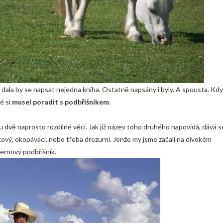
dala by se napsat nejedna kniha. Ostatně napsány i byly. A spousta. Kdy
é si
musel poradit s podbřišníkem
.
ou dvě naprosto rozdílné věci. Jak již název toho druhého napovídá, dává s
okový, okopávací, nebo třeba drezurní. Jenže my jsme začali na divokém
ernový podbřišník
.