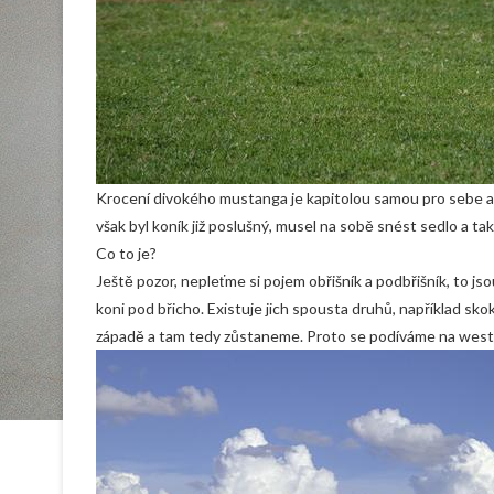
Krocení divokého mustanga je kapitolou samou pro sebe a 
však byl koník již poslušný, musel na sobě snést sedlo a tak
Co to je?
Ještě pozor, nepleťme si pojem obřišník a podbřišník, to js
koni pod břicho. Existuje jich spousta druhů, například sk
západě a tam tedy zůstaneme. Proto se podíváme na
west